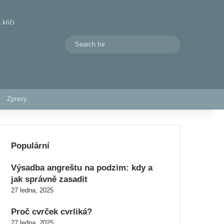
klíči
Search
Switch skin
for
Zpravy
Populární
Výsadba angreštu na podzim: kdy a
jak správně zasadit
27 ledna, 2025
Proč cvrček cvrliká?
27 ledna, 2025