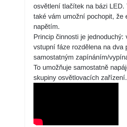
osvětlení tlačítek na bázi LED
také vám umožní pochopit, že el
napětím.
Princip činnosti je jednoduchý:
vstupní fáze rozdělena na dva p
samostatným zapínáním/vypínán
To umožňuje samostatně napáje
skupiny osvětlovacích zařízení.