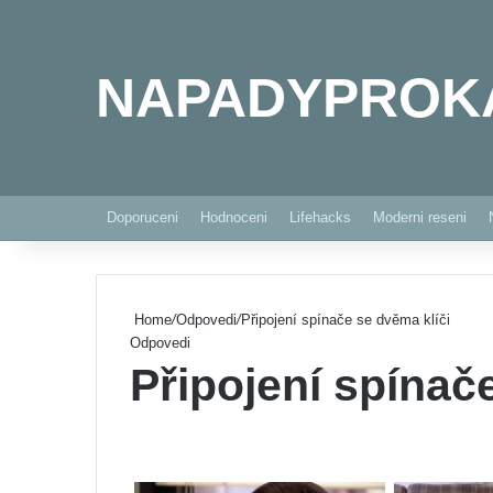
NAPADYPROK
Doporuceni
Hodnoceni
Lifehacks
Moderni reseni
Home
/
Odpovedi
/
Připojení spínače se dvěma klíči
Odpovedi
Připojení spínač