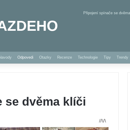
Připojení spínače se dvěma 
AZDEHO
Pinterest
Navody
Odpovedi
Otazky
Recenze
Technologie
Tipy
Trendy
e se dvěma klíči