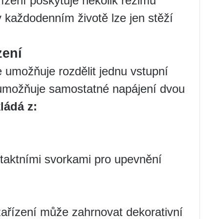
řízení poskytuje několik režimů
 v každodenním životě lze jen stěží
zení
 umožňuje rozdělit jednu vstupní
ž umožňuje samostatné napájení dvou
ládá z:
taktními svorkami pro upevnění
ařízení může zahrnovat dekorativní