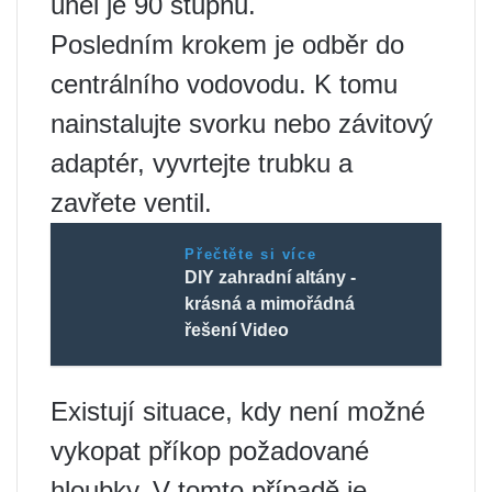
úhel je 90 stupňů.
Posledním krokem je odběr do
centrálního vodovodu. K tomu
nainstalujte svorku nebo závitový
adaptér, vyvrtejte trubku a
zavřete ventil.
Přečtěte si více
DIY zahradní altány -
krásná a mimořádná
řešení Video
Existují situace, kdy není možné
vykopat příkop požadované
hloubky. V tomto případě je