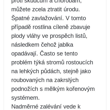
proti škůdcům a chorobám,
můžete zcela ztratit úrodu.
Špatné zavlažování. V tomto
případě rostlina cíleně zbavuje
plody vláhy ve prospěch listů,
následkem čehož jablka
opadávají. Často se tento
problém týká stromů rostoucích
na lehkých půdách, stejně jako
roubovaných na zakrslých
podnožích s mělkým kořenovým
systémem.
Nadměrné zalévání vede k