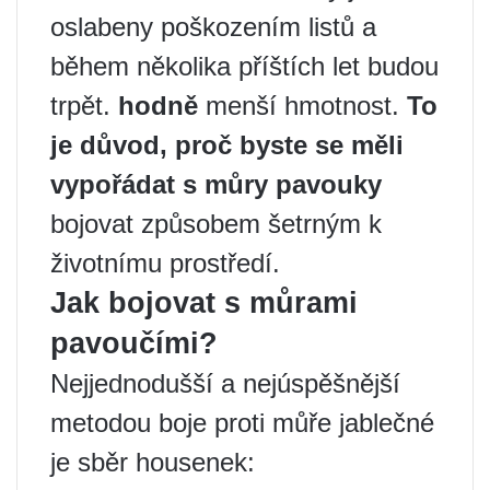
oslabeny poškozením listů a
během několika příštích let budou
trpět.
hodně
menší hmotnost.
To
je důvod, proč byste se měli
vypořádat s můry pavouky
bojovat způsobem šetrným k
životnímu prostředí.
Jak bojovat s můrami
pavoučími?
Nejjednodušší a nejúspěšnější
metodou boje proti můře jablečné
je sběr housenek: