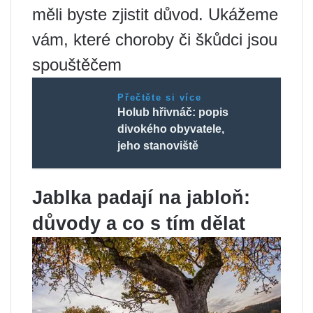
měli byste zjistit důvod. Ukážeme
vám, které choroby či škůdci jsou
spouštěčem
Přečtěte si více
Holub hřivnáč: popis
divokého obyvatele,
jeho stanoviště
Jablka padají na jabloň:
důvody a co s tím dělat