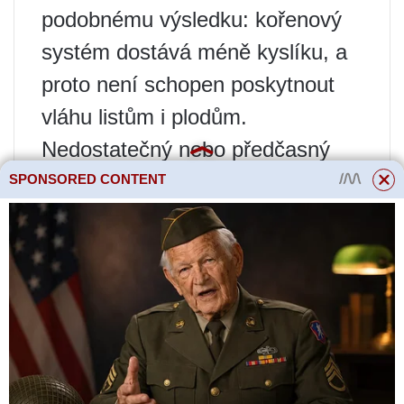
podobnému výsledku: kořenový
systém dostává méně kyslíku, a
proto není schopen poskytnout
vláhu listům i plodům.
Nedostatečný nebo předčasný
vrchní oblékání. Strom není
SPONSORED CONTENT
schopen udržet plody s
nedostatkem živin.