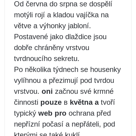
Od června do srpna se dospělí
motýli rojí a kladou vajíčka na
větve a výhonky jabloní.
Postavené jako dlaždice jsou
dobře chráněny vrstvou
tvrdnoucího sekretu.
Po několika týdnech se housenky
vylíhnou a přezimují pod tvrdou
vrstvou.
oni
začnou své krmné
činnosti
pouze
в
května a
tvoří
typický
web pro
ochrana před
nepřízní počasí a nepřáteli, pod
kterými se také kuklí.