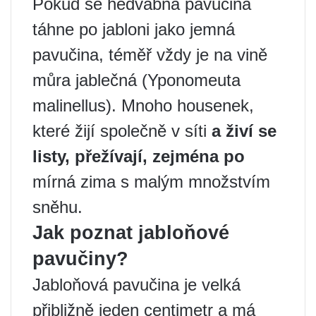
Pokud se hedvábná pavučina
táhne po jabloni jako jemná
pavučina, téměř vždy je na vině
můra jablečná (Yponomeuta
malinellus). Mnoho housenek,
které žijí společně v síti
a živí se
listy, přežívají, zejména po
mírná zima s malým množstvím
sněhu.
Jak poznat jabloňové
pavučiny?
Jabloňová pavučina je velká
přibližně jeden centimetr a má