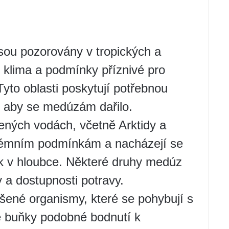
sou pozorovány v tropických a
e klima a podmínky příznivé pro
yto oblasti poskytují potřebnou
i, aby se medúzám dařilo.
ených vodách, včetně Arktidy a
xtrémním podmínkám a nacházejí se
ak v hloubce. Některé druhy medúz
 a dostupnosti potravy.
ené organismy, které se pohybují s
é buňky podobné bodnutí k