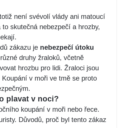
otiž není svévolí vlády ani matoucí
 to skutečná nebezpečí a hrozby,
ekají.
odů zákazu je
nebezpečí útoku
 různé druhy žraloků, včetně
ovat hrozbu pro lidi. Žraloci jsou
t. Koupání v moři ve tmě se proto
bezpečným.
o plavat v noci?
nočního koupání v moři nebo řece.
 turisty. Důvodů, proč byl tento zákaz