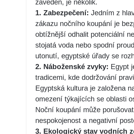
zaveden, je několik.
1. Zabezpečení:
Jedním z hla
zákazu nočního koupání je be
obtížnější odhalit potenciální 
stojatá voda nebo spodní prou
utonutí, egyptské úřady se roz
2. Náboženské zvyky:
Egypt j
tradicemi, kde dodržování pravid
Egyptská kultura je založena n
omezení týkajících se oblasti o
Noční koupání může porušovat t
nespokojenost a negativní post
3. Ekologický stav vodních z