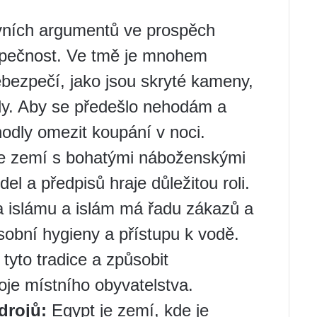
vních argumentů ve prospěch
zpečnost. Ve tmě je mnohem
nebezpečí, jako jsou skryté kameny,
dy. Aby se předešlo nehodám a
hodly omezit koupání v noci.
e zemí s bohatými náboženskými
el a předpisů hraje důležitou roli.
a islámu a islám má řadu zákazů a
sobní hygieny a přístupu k vodě.
yto tradice a způsobit
oje místního obyvatelstva.
drojů:
Egypt je zemí, kde je