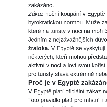
zakázáno.
Zákaz
noční koupání v Egyptě t
byrokratickou normou. Může za
které na turisty v noci na moři č
Jedním z nejzávažnějších dův
žraloka
. V Egyptě se vyskytují
některých, kteří mohou představ
aktivní v noci a loví svou kořis
pro turisty stává extrémně ne
Proč je v Egyptě zakázán
V Egyptě platí oficiální zákaz 
Toto pravidlo platí pro místní i