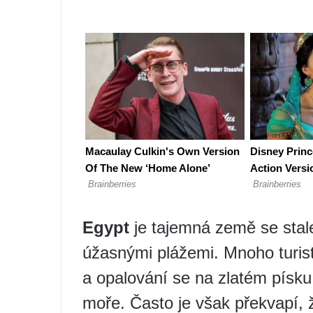
Egypt
je tajemná země se stale
úžasnými plážemi. Mnoho turis
a opalování se na zlatém písku
moře. Často je však překvapí, 