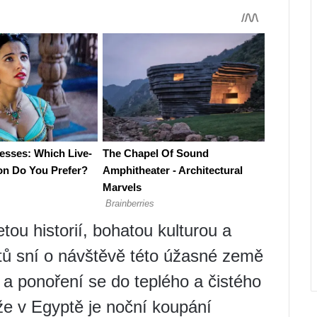
tou historií, bohatou kulturou a
tů sní o návštěvě této úžasné země
 a ponoření se do teplého a čistého
že v Egyptě je noční koupání