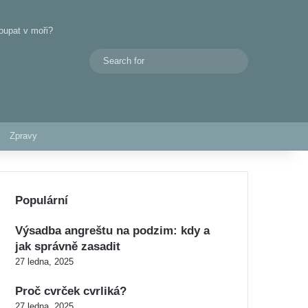
oupat v moři?
Search
Switch skin
for
Zpravy
Populární
Výsadba angreštu na podzim: kdy a
jak správně zasadit
27 ledna, 2025
Proč cvrček cvrliká?
27 ledna, 2025