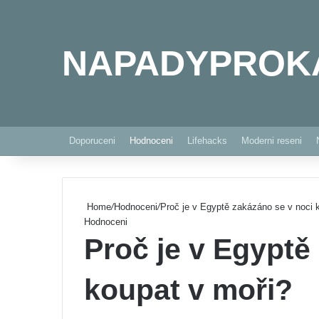
NAPADYPROK
Doporuceni
Hodnoceni
Lifehacks
Moderni reseni
Home
/
Hodnoceni
/
Proč je v Egyptě zakázáno se v noci 
Hodnoceni
Proč je v Egyptě
koupat v moři?