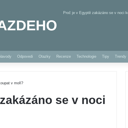
Proč je v Egyptě zakázáno se v noci k
AZDEHO
Pinterest
Navody
Odpovedi
Otazky
Recenze
Technologie
Tipy
Trendy
koupat v moři?
 zakázáno se v noci