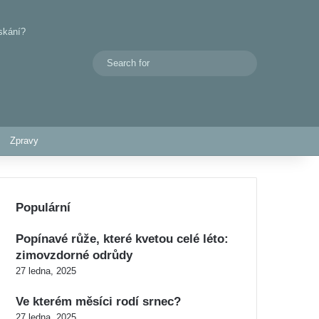
skání?
Search
Switch skin
for
Zpravy
Populární
Popínavé růže, které kvetou celé léto:
zimovzdorné odrůdy
27 ledna, 2025
Ve kterém měsíci rodí srnec?
27 ledna, 2025