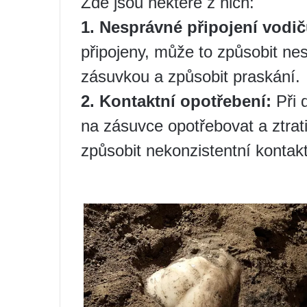
Zde jsou některé z nich:
1. Nesprávné připojení vodič
připojeny, může to způsobit ne
zásuvkou a způsobit praskání.
2. Kontaktní opotřebení:
Při 
na zásuvce opotřebovat a ztrat
způsobit nekonzistentní kontak