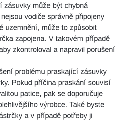
tí zásuvky může být chybná
d nejsou vodiče správně připojeny
é uzemnění, může to způsobit
trčka zapojena. V takovém případě
aby zkontroloval a napravil porušení
ení problému praskající zásuvky
y. Pokud příčina praskání souvisí
litou patice, pak se doporučuje
olehlivějšího výrobce. Také byste
strčky a v případě potřeby ji