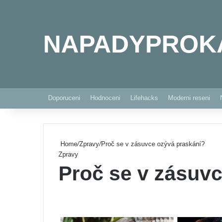
NAPADYPROK
Doporuceni
Hodnoceni
Lifehacks
Moderni reseni
Home
/
Zpravy
/
Proč se v zásuvce ozývá praskání?
Zpravy
Proč se v zásuv