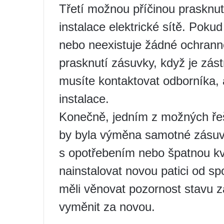
Třetí možnou příčinou prasknu
instalace elektrické sítě. Poku
nebo neexistuje žádné ochrann
prasknutí zásuvky, když je zás
musíte kontaktovat odborníka, 
instalace.
Konečně, jedním z možných řeš
by byla výměna samotné zásuvk
s opotřebením nebo špatnou kva
nainstalovat novou patici od sp
měli věnovat pozornost stavu zá
vyměnit za novou.