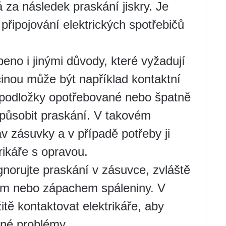
á za následek praskání jiskry. Je
 připojování elektrických spotřebičů
no i jinými důvody, které vyžadují
inou může být například kontaktní
 podložky opotřebované nebo špatně
způsobit praskání. V takovém
v zásuvky a v případě potřeby ji
rikáře s opravou.
norujte praskání v zásuvce, zvláště
m nebo zápachem spáleniny. V
ě kontaktovat elektrikáře, aby
žné problémy.