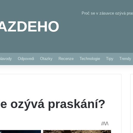
Proč se v zásuvce ozývá pra
AZDEHO
Pinterest
Navody
Odpovedi
Otazky
Recenze
Technologie
Tipy
Trendy
ce ozývá praskání?