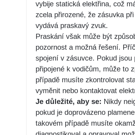
vybije statická elektřina, což m
zcela přirozené, že zásuvka při
vydává praskavý zvuk.
Praskání však může být způsobe
pozornost a možná řešení. Příč
spojení v zásuvce. Pokud jsou
připojené k vodičům, může to 
případě musíte zkontrolovat sta
vyměnit nebo kontaktovat elekt
Je důležité, aby se:
Nikdy neig
pokud je doprovázeno plamene
takovém případě musíte okamžit
diagnostikoval a opravoval mo