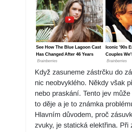
Když zasuneme zástrčku do zá
nic neobvyklého. Někdy však př
nebo praskání. Tento jev může 
to děje a je to známka problém
Hlavním důvodem, proč zásuvk
zvuky, je statická elektřina. Př