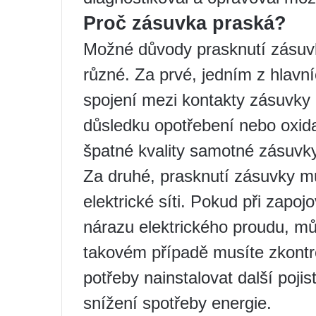
Proč zásuvka praská?
Možné důvody prasknutí zásuvk
různé. Za prvé, jedním z hlav
spojení mezi kontakty zásuvky 
důsledku opotřebení nebo oxid
špatné kvality samotné zásuvky
Za druhé, prasknutí zásuvky m
elektrické síti. Pokud při zapo
nárazu elektrického proudu, mů
takovém případě musíte zkontro
potřeby nainstalovat další poji
snížení spotřeby energie.