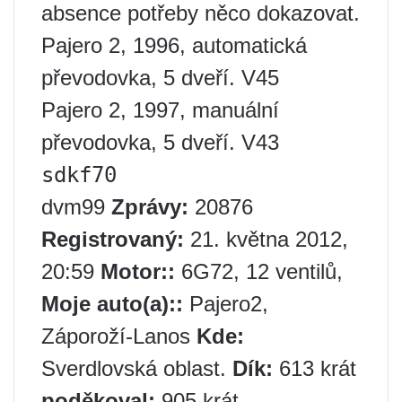
absence potřeby něco dokazovat.
Pajero 2, 1996, automatická
převodovka, 5 dveří. V45
Pajero 2, 1997, manuální
převodovka, 5 dveří. V43
sdkf70
dvm99
Zprávy:
20876
Registrovaný:
21. května 2012,
20:59
Motor::
6G72, 12 ventilů,
Moje auto(a)::
Pajero2,
Záporoží-Lanos
Kde:
Sverdlovská oblast.
Dík:
613 krát
poděkoval:
905 krát