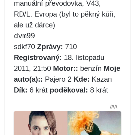
manuální převodovka, V43,
RD/L, Evropa (byl to pěkný kůň,
ale už dárce)
dvm99
sdkf70
Zprávy:
710
Registrovaný:
18. listopadu
2011, 21:50
Motor::
benzín
Moje
auto(a)::
Pajero 2
Kde:
Kazan
Dík:
6 krát
poděkoval:
8 krát