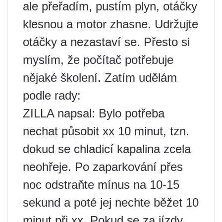
ale přeřadím, pustím plyn, otáčky
klesnou a motor zhasne. Udržujte
otáčky a nezastaví se. Přesto si
myslím, že počítač potřebuje
nějaké školení. Zatím udělám
podle rady:
ZILLA napsal: Bylo potřeba
nechat působit xx 10 minut, tzn.
dokud se chladicí kapalina zcela
neohřeje. Po zaparkování přes
noc odstraňte mínus na 10-15
sekund a poté jej nechte běžet 10
minut při xx. Pokud se za jízdy