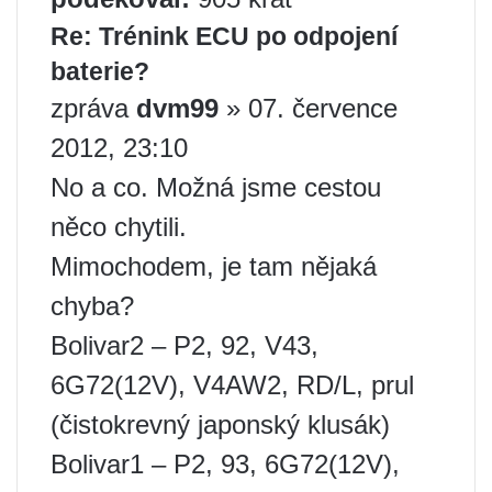
Re: Trénink ECU po odpojení
baterie?
zpráva
dvm99
» 07. července
2012, 23:10
No a co. Možná jsme cestou
něco chytili.
Mimochodem, je tam nějaká
chyba?
Bolivar2 – P2, 92, V43,
6G72(12V), V4AW2, RD/L, prul
(čistokrevný japonský klusák)
Bolivar1 – P2, 93, 6G72(12V),