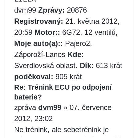
dvm99
Zprávy:
20876
Registrovaný:
21. května 2012,
20:59
Motor::
6G72, 12 ventilů,
Moje auto(a)::
Pajero2,
Záporoží-Lanos
Kde:
Sverdlovská oblast.
Dík:
613 krát
poděkoval:
905 krát
Re: Trénink ECU po odpojení
baterie?
zpráva
dvm99
» 07. července
2012, 23:02
Ne trénink, ale sebetrénink je