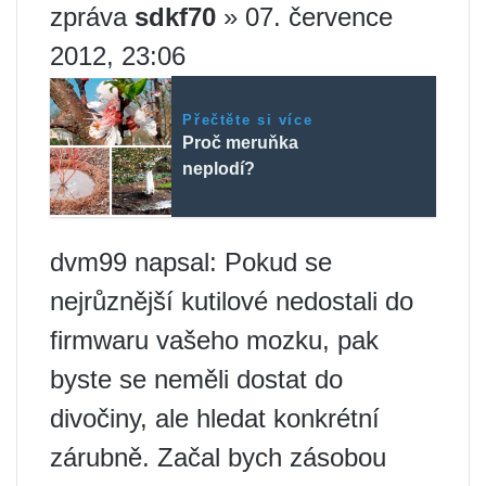
zpráva
sdkf70
» 07. července
2012, 23:06
Přečtěte si více
Proč meruňka
neplodí?
dvm99 napsal: Pokud se
nejrůznější kutilové nedostali do
firmwaru vašeho mozku, pak
byste se neměli dostat do
divočiny, ale hledat konkrétní
zárubně. Začal bych zásobou