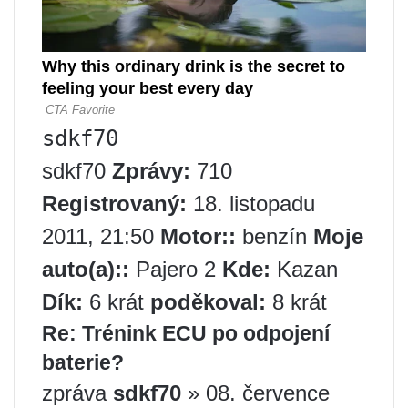
sdkf70
sdkf70
Zprávy:
710
Registrovaný:
18. listopadu
2011, 21:50
Motor::
benzín
Moje
auto(a)::
Pajero 2
Kde:
Kazan
Dík:
6 krát
poděkoval:
8 krát
Re: Trénink ECU po odpojení
baterie?
zpráva
sdkf70
» 08. července