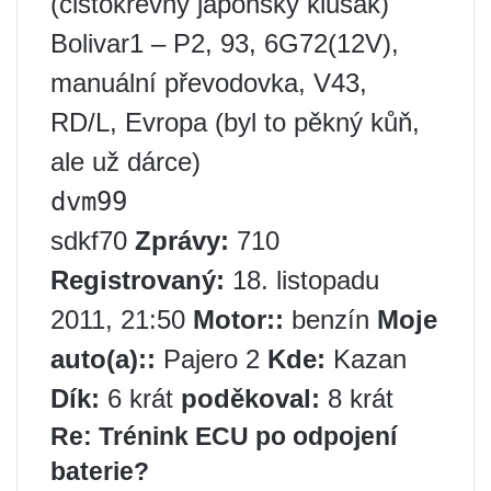
(čistokrevný japonský klusák)
Bolivar1 – P2, 93, 6G72(12V),
manuální převodovka, V43,
RD/L, Evropa (byl to pěkný kůň,
ale už dárce)
dvm99
sdkf70
Zprávy:
710
Registrovaný:
18. listopadu
2011, 21:50
Motor::
benzín
Moje
auto(a)::
Pajero 2
Kde:
Kazan
Dík:
6 krát
poděkoval:
8 krát
Re: Trénink ECU po odpojení
baterie?