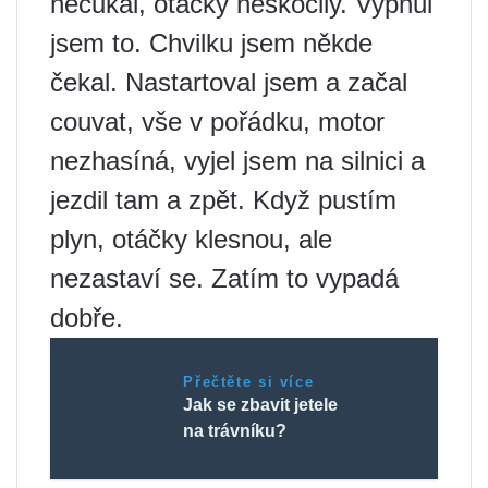
necukal, otáčky neskočily. Vypnul
jsem to. Chvilku jsem někde
čekal. Nastartoval jsem a začal
couvat, vše v pořádku, motor
nezhasíná, vyjel jsem na silnici a
jezdil tam a zpět. Když pustím
plyn, otáčky klesnou, ale
nezastaví se. Zatím to vypadá
dobře.
Přečtěte si více
Jak se zbavit jetele
na trávníku?