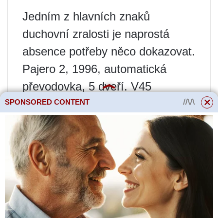
Jedním z hlavních znaků
duchovní zralosti je naprostá
absence potřeby něco dokazovat.
Pajero 2, 1996, automatická
převodovka, 5 dveří. V45
Pajero 2, 1997, manuální
SPONSORED CONTENT
převodovka, 5 dveří. V43
sdkf70
sdkf70
Zprávy:
710
Registrovaný:
18. listopadu
2011, 21:50
Motor::
benzín
Moje
auto(a)::
Pajero 2
Kde:
Kazan