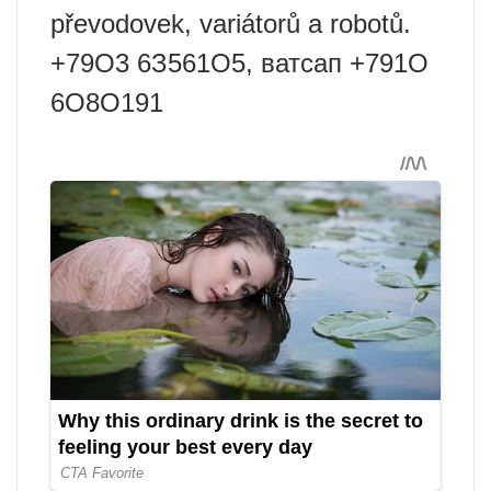
převodovek, variátorů a robotů.
+79О3 6З561О5, ватсап +791О
6О8О191