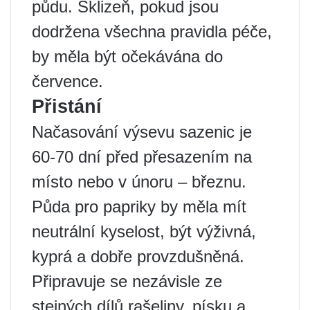
půdu. Sklizeň, pokud jsou
dodržena všechna pravidla péče,
by měla být očekávána do
července.
Přistání
Načasování výsevu sazenic je
60-70 dní před přesazením na
místo nebo v únoru – březnu.
Půda pro papriky by měla mít
neutrální kyselost, být výživná,
kyprá a dobře provzdušněná.
Připravuje se nezávisle ze
stejných dílů rašeliny, písku a