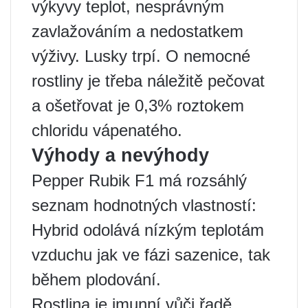
výkyvy teplot, nesprávným
zavlažováním a nedostatkem
výživy. Lusky trpí. O nemocné
rostliny je třeba náležitě pečovat
a ošetřovat je 0,3% roztokem
chloridu vápenatého.
Výhody a nevýhody
Pepper Rubik F1 má rozsáhlý
seznam hodnotných vlastností:
Hybrid odolává nízkým teplotám
vzduchu jak ve fázi sazenice, tak
během plodování.
Rostlina je imunní vůči řadě