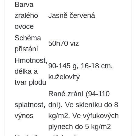
Barva
zralého
Jasně červená
ovoce
Schéma
50h70 viz
přistání
Hmotnost,
90-145 g, 16-18 cm,
délka a
kuželovitý
tvar plodu
Rané zrání (94-110
splatnost,
dní). Ve skleníku do 8
výnos
kg/m2. Ve výfukových
plynech do 5 kg/m2