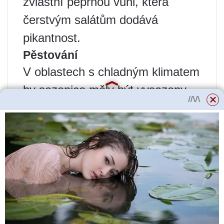
zvláštní peprnou vůni, která
čerstvým salátům dodává
pikantnost.
Pěstování
V oblastech s chladným klimatem
by sazenice měly být vysazeny
na otevřeném prostranství
nejdříve 7.-8. června. V jižních
oblastech se sazenice vysazují
do země, jakmile teplota vzduchu
dosáhne 18-19 ° C a pomine
hrozba mrazu. Flamenco není
vlhkomilná odrůda zeleniny, proto