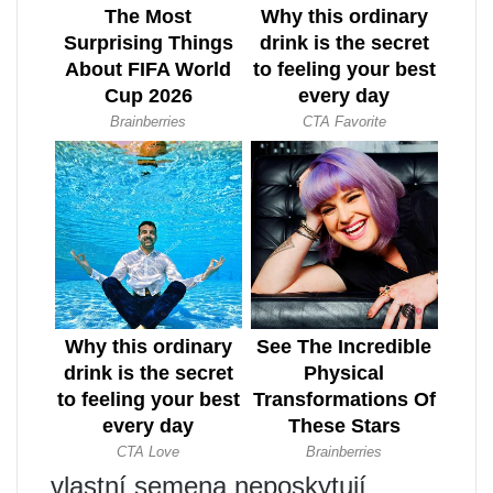
vlastní semena neposkytují