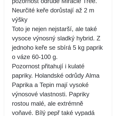
pozornost odrůdě Miracle Tree.
Neurčité keře dorůstají až 2 m
výšky
Toto je nejen nejstarší, ale také
vysoce výnosný sladký hybrid. Z
jednoho keře se sbírá 5 kg paprik
o váze 60-100 g.
Pozornost přitahují i ​​kulaté
papriky. Holandské odrůdy Alma
Paprika a Tepin mají vysoké
výnosové vlastnosti. Papriky
rostou malé, ale extrémně
voňavé. Bílý pepř také vypadá