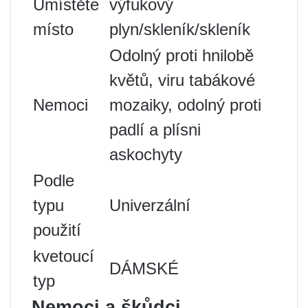
Umístěte
výfukový
místo
plyn/skleník/skleník
Odolný proti hnilobě
květů, viru tabákové
Nemoci
mozaiky, odolný proti
padlí a plísni
askochyty
Podle
typu
Univerzální
použití
kvetoucí
DÁMSKÉ
typ
Nemoci a škůdci