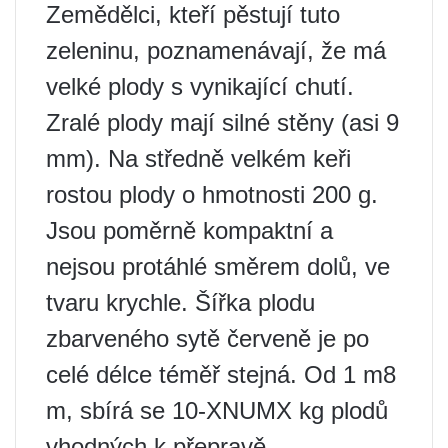
Zemědělci, kteří pěstují tuto
zeleninu, poznamenávají, že má
velké plody s vynikající chutí.
Zralé plody mají silné stěny (asi 9
mm). Na středně velkém keři
rostou plody o hmotnosti 200 g.
Jsou poměrně kompaktní a
nejsou protáhlé směrem dolů, ve
tvaru krychle. Šířka plodu
zbarveného sytě červeně je po
celé délce téměř stejná. Od 1 m8
m, sbírá se 10-XNUMX kg plodů
vhodných k přepravě.