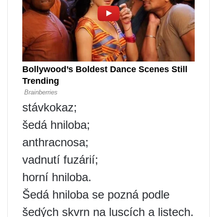
stávkokaz;
šedá hniloba;
anthracnosa;
vadnutí fuzárií;
horní hniloba.
Šedá hniloba se pozná podle
šedých skvrn na luscích a listech.