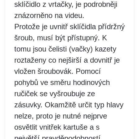
sklíčidlo z vrtačky, je podrobněji
znázorněno na videu.
Protože je uvnitř sklíčidla přídržný
šroub, musí být přístupný. K
tomu jsou čelisti (vačky) kazety
roztaženy co nejširší a dovnitř je
vložen šroubovák. Pomocí
pohybů ve směru hodinových
ručiček se vyšroubuje ze
zásuvky. Okamžitě určit typ hlavy
nelze, proto je nutné nejprve
osvětlit vnitřek kartuše a s
největší pravděpodobností