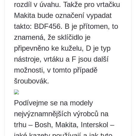
rozdíl v úvahu. Takže pro vrtačku
Makita bude označení vypadat
takto: BDF456. B je přítomen, to
znamená, že sklíčidlo je
připevněno ke kuželu, D je typ
nástroje, vrtáku a F jsou další
možnosti, v tomto případě
šroubovák.
Podívejme se na modely
nejvýznamnějších výrobců na
trhu – Bosh, Makita, Interskol –
jaké kazety používají a jak tyto