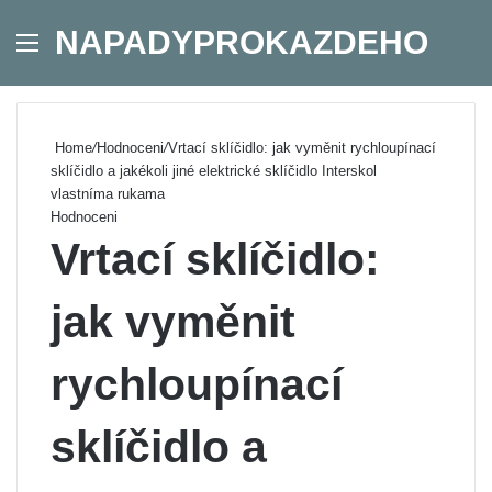
NAPADYPROKAZDEHO
Menu
Se
Home
/
Hodnoceni
/
Vrtací sklíčidlo: jak vyměnit rychloupínací
sklíčidlo a jakékoli jiné elektrické sklíčidlo Interskol
vlastníma rukama
Hodnoceni
Vrtací sklíčidlo:
jak vyměnit
rychloupínací
sklíčidlo a