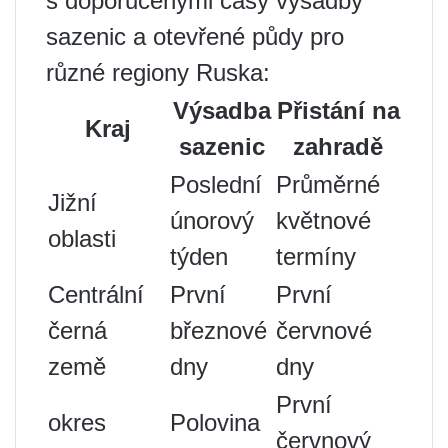
s doporučenými časy výsadby
sazenic a otevřené půdy pro
různé regiony Ruska:
Výsadba
Přistání na
Kraj
sazenic
zahradě
Poslední
Průměrné
Jižní
únorový
květnové
oblasti
týden
termíny
Centrální
První
První
černá
březnové
červnové
země
dny
dny
První
okres
Polovina
červnový