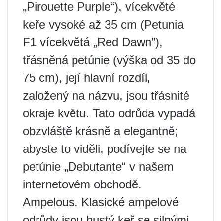
„Pirouette Purple“), vícekvěté
keře vysoké až 35 cm (Petunia
F1 vícekvětá „Red Dawn”),
třásněná petúnie (výška od 35 do
75 cm), její hlavní rozdíl,
založený na názvu, jsou třásnité
okraje květu. Tato odrůda vypadá
obzvláště krásně a elegantně;
abyste to viděli, podívejte se na
petúnie „Debutante“ v našem
internetovém obchodě.
Ampelous. Klasické ampelové
odrůdy jsou hustý keř se silnými