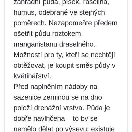
zahradní půda, písek, rašelina,
humus, odebrané ve stejných
poměrech. Nezapomeňte předem
ošetřit půdu roztokem
manganistanu draselného.
Možností pro ty, kteří se nechtějí
obtěžovat, je koupit směs půdy v
květinářství.
Před naplněním nádoby na
sazenice zeminou se na dno
položí drenážní vrstva. Půda je
dobře navlhčena – to by se
nemělo dělat po výsevu: existuje