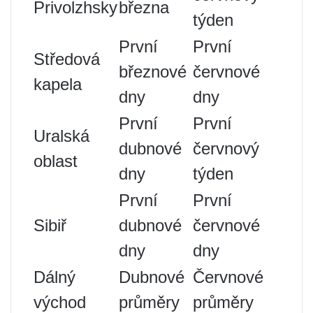
Privolzhsky
března
týden
První
První
Středová
březnové
červnové
kapela
dny
dny
První
První
Uralská
dubnové
červnový
oblast
dny
týden
První
První
Sibiř
dubnové
červnové
dny
dny
Dálný
Dubnové
Červnové
východ
průměry
průměry