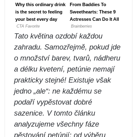
Tato květina ozdobí každou
zahradu. Samozřejmě, pokud jde
o množství barev, tvarů, nádheru
a délku kvetení, petúnie nemají
prakticky stejné! Existuje však
jedno „ale“: ne každému se
podaří vypěstovat dobré
sazenice. V tomto článku
analyzujeme všechny fáze
pěstování petúnií: od výběru