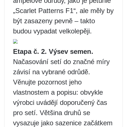
ampelové odrůdy, jako je petúnie
„Scarlet Patterns F1“, ale měly by
být zasazeny pevně – takto
budou vypadat velkolepěji.
Etapa č. 2. Výsev semen.
Načasování setí do značné míry
závisí na vybrané odrůdě.
Věnujte pozornost jeho
vlastnostem a popisu: obvykle
výrobci uvádějí doporučený čas
pro setí. Většina druhů se
vysazuje jako sazenice začátkem