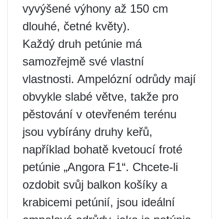
vyvýšené výhony až 150 cm
dlouhé, četné květy).
Každý druh petúnie má
samozřejmě své vlastní
vlastnosti. Ampelózní odrůdy mají
obvykle slabé větve, takže pro
pěstování v otevřeném terénu
jsou vybírány druhy keřů,
například bohatě kvetoucí froté
petúnie „Angora F1“. Chcete-li
ozdobit svůj balkon košíky a
krabicemi petúnií, jsou ideální