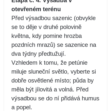
Etapa č. 4. Výsadba v
otevřeném terénu
Před výsadbou sazenic (obvykle
se to děje v druhé polovině
května, kdy pomine hrozba
pozdních mrazů) se sazenice na
dva týdny předtužují.
Vzhledem k tomu, že petúnie
miluje sluneční světlo, vyberte si
dobře osvětlené místo; půda by
měla být jílovitá a volná. Před
výsadbou se do ní přidává humus
a popel.