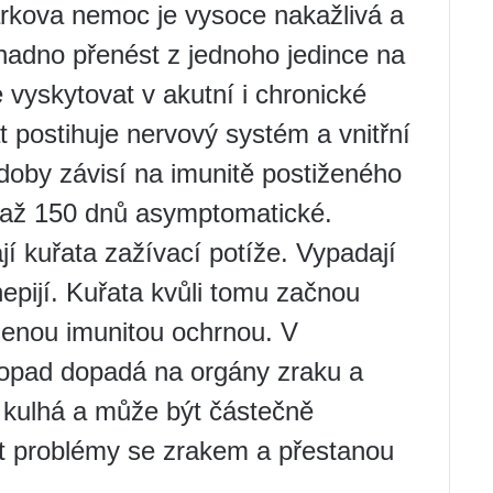
rkova nemoc je vysoce nakažlivá a
adno přenést z jednoho jedince na
yskytovat v akutní i chronické
postihuje nervový systém a vnitřní
doby závisí na imunitě postiženého
 až 150 dnů asymptomatické.
 kuřata zažívací potíže. Vypadají
epijí. Kuřata kvůli tomu začnou
íženou imunitou ochrnou. V
opad dopadá na orgány zraku a
 kulhá a může být částečně
t problémy se zrakem a přestanou