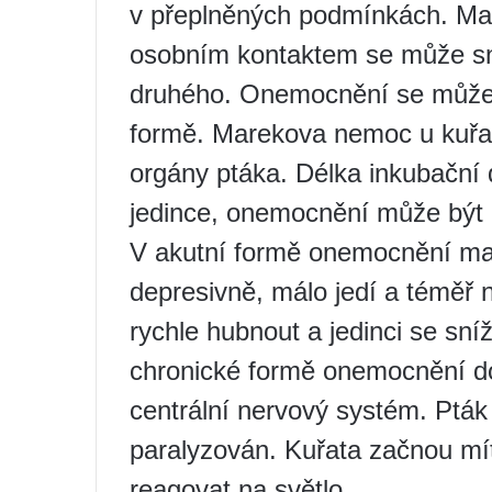
v přeplněných podmínkách. Ma
osobním kontaktem se může sn
druhého. Onemocnění se může v
formě. Marekova nemoc u kuřat 
orgány ptáka. Délka inkubační 
jedince, onemocnění může být
V akutní formě onemocnění mají
depresivně, málo jedí a téměř n
rychle hubnout a jedinci se sn
chronické formě onemocnění d
centrální nervový systém. Pták
paralyzován. Kuřata začnou mí
reagovat na světlo.