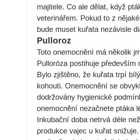
majitele. Co ale dělat, když pt
veterinářem. Pokud to z nějak
bude muset kuřata nezávisle dia
Pulloroz
Toto onemocnění má několik jme
Pulloróza postihuje především m
Bylo zjištěno, že kuřata trpí 
kohouti. Onemocnění se obvykl
dodržovány hygienické podmínky
onemocnění nezačnete ptáka léč
Inkubační doba netrvá déle ne
produkce vajec u kuřat snižuje