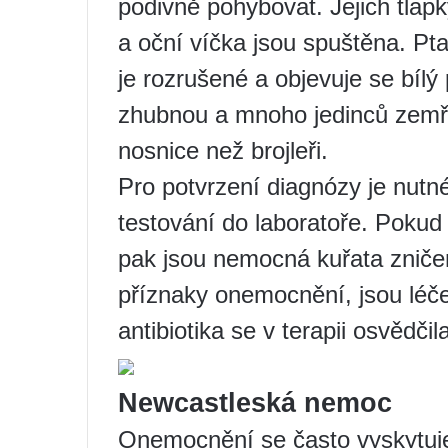
podivně pohybovat. Jejich tlap
a oční víčka jsou spuštěna. Ptač
je rozrušené a objevuje se bílý
zhubnou a mnoho jedinců zemř
nosnice než brojleři.
Pro potvrzení diagnózy je nutn
testování do laboratoře. Pokud s
pak jsou nemocná kuřata zničena
příznaky onemocnění, jsou léče
antibiotika se v terapii osvědčil
Newcastleská nemoc
Onemocnění se často vyskytuje