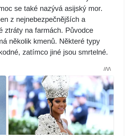
moc se také nazývá asijský mor.
den z nejnebezpečnějších a
 ztráty na farmách. Původce
má několik kmenů. Některé typy
odné, zatímco jiné jsou smrtelné.