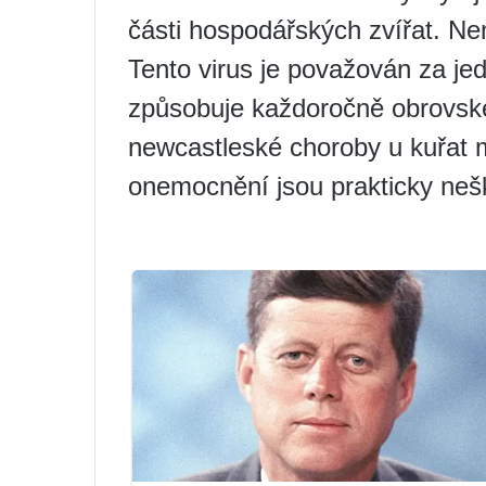
části hospodářských zvířat. Ne
Tento virus je považován za je
způsobuje každoročně obrovské
newcastleské choroby u kuřat 
onemocnění jsou prakticky nešk