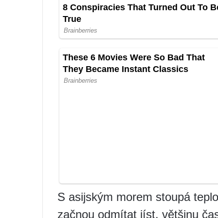
S asijským morem stoupá teplo
začnou odmítat jíst, většinu ča