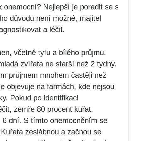
ák onemocní? Nejlepší je poradit se s
ého důvodu není možné, majitel
gnostikovat a léčit.
n, včetně tyfu a bílého průjmu.
ladá zvířata ne starší než 2 týdny.
bílým průjmem mnohem častěji než
e objevuje na farmách, kde nejsou
. Pokud po identifikaci
it, zemře 80 procent kuřat.
ž 6 dní. S tímto onemocněním se
. Kuřata zeslábnou a začnou se