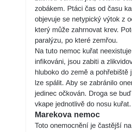
zobákem. Ptáci čas od času kašl
objevuje se netypický výtok z o
který může zahrnovat krev. Poté
paralýzu, po které zemřou.
Na tuto nemoc kuřat neexistuje ž
infikováni, jsou zabiti a zlikvid
hluboko do země a pohřebiště 
lze spálit. Aby se zabránilo o
jedinec očkován. Droga se buď
vkape jednotlivě do nosu kuřat.
Marekova nemoc
Toto onemocnění je častější na