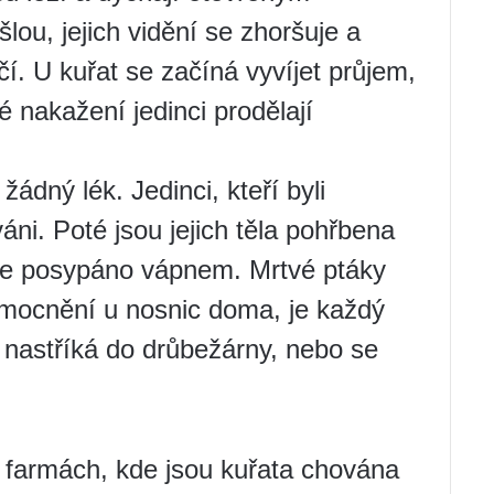
ou, jejich vidění se zhoršuje a
čí. U kuřat se začíná vyvíjet průjem,
 nakažení jedinci prodělají
ádný lék. Jedinci, kteří byli
ováni. Poté jsou jejich těla pohřbena
je posypáno vápnem. Mrtvé ptáky
nemocnění u nosnic doma, je každý
 nastříká do drůbežárny, nebo se
 farmách, kde jsou kuřata chována