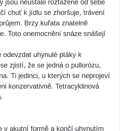
ky jsou neustále roztažené od sebe
í chuť k jídlu se zhoršuje, trávení
 průjem. Brzy kuřata znatelně
e. Toto onemocnění snáze snášejí
é odevzdat uhynulé ptáky k
e zjistí, že se jedná o pullorózu,
. Ti jedinci, u kterých se neprojeví
ni konzervativně. Tetracyklinová
a.
 v akutní formě a končí uhynutím