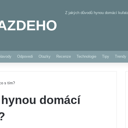
Z jakých důvodů hynou domácí kuřata
AZDEHO
Pinterest
Navody
Odpovedi
Otazky
Recenze
Technologie
Tipy
Trendy
co s tím?
 hynou domácí
?