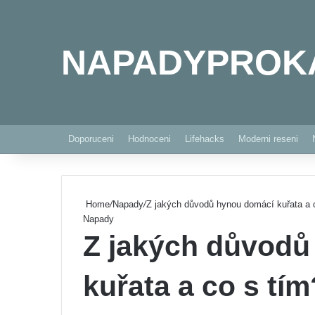
NAPADYPROK
Doporuceni
Hodnoceni
Lifehacks
Moderni reseni
Home
/
Napady
/
Z jakých důvodů hynou domácí kuřata a 
Napady
Z jakých důvodů
kuřata a co s tím