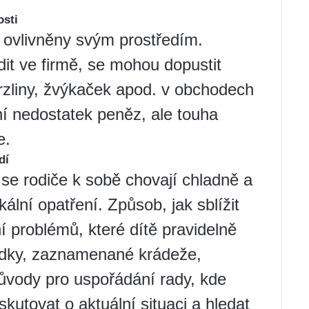
osti
jí ovlivněny svým prostředím.
adit ve firmě, se mohou dopustit
rzliny, žvýkaček apod. v obchodech
 nedostatek peněz, ale touha
e.
dí
e se rodiče k sobě chovají chladně a
kální opatření. Způsob, jak sblížit
í problémů, které dítě pravidelně
ledky, zaznamenané krádeže,
 důvody pro uspořádání rady, kde
skutovat o aktuální situaci a hledat