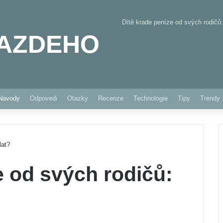
Dítě krade peníze od svých rodičů:
AZDEHO
Pinterest
Navody
Odpovedi
Otazky
Recenze
Technologie
Tipy
Trendy
lat?
e od svých rodičů: