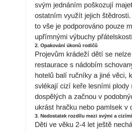
svým jednáním poškozují majet
ostatním využít jejich štědrosti.
to vše je podporováno pouze ma
upřímnými výbuchy přátelskosti
2. Opakování úkonů rodičů
Projevům krádeží dětí se nelze 
restaurace s nádobím schovan
hotelů balí ručníky a jiné věci, 
svlékají cizí keře lesními plod
dospělých a začnou v podobnýc
ukrást hračku nebo pamlsek v d
3. Nedostatek rozdílu mezi svými a cizím
Děti ve věku 2-4 let ještě nechá