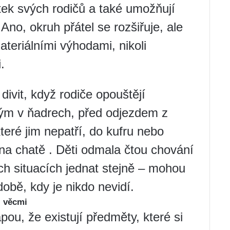
ek svých rodičů a také umožňují
 Ano, okruh přátel se rozšiřuje, ale
teriálními výhodami, nikoli
.
divit, když rodiče opouštějí
ým v ňadrech, před odjezdem z
které jim nepatří, do kufru nebo
y na chatě . Děti odmala čtou chování
h situacích jednat stejně – mohou
obě, kdy je nikdo nevidí.
i věcmi
pou, že existují předměty, které si