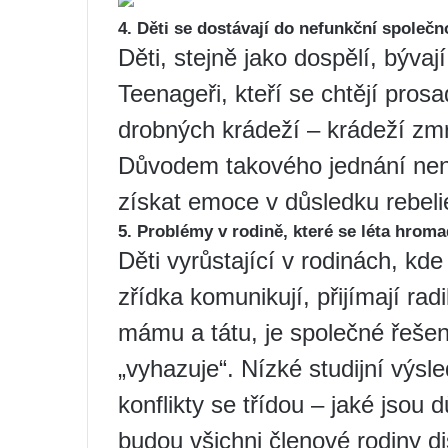
4. Děti se dostávají do nefunkční společn
Děti, stejně jako dospělí, býva
Teenageři, kteří se chtějí pros
drobných krádeží – krádeží zm
Důvodem takového jednání není
získat emoce v důsledku rebeli
5. Problémy v rodině, které se léta hroma
Děti vyrůstající v rodinách, kd
zřídka komunikují, přijímají radi
mámu a tátu, je společné řešen
„vyhazuje“. Nízké studijní výs
konflikty se třídou – jaké jsou
budou všichni členové rodiny di