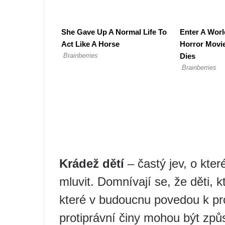
Krádež dětí
– častý jev, o kte
mluvit. Domnívají se, že děti, k
které v budoucnu povedou k 
protiprávní činy mohou být zp