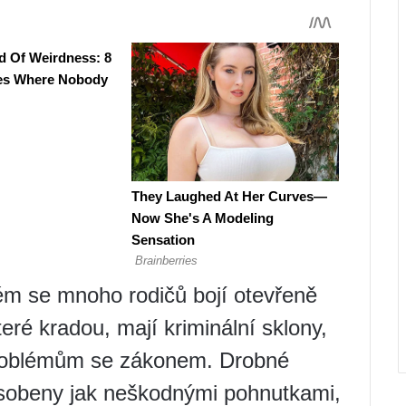
rém se mnoho rodičů bojí otevřeně
teré kradou, mají kriminální sklony,
problémům se zákonem. Drobné
ůsobeny jak neškodnými pohnutkami,