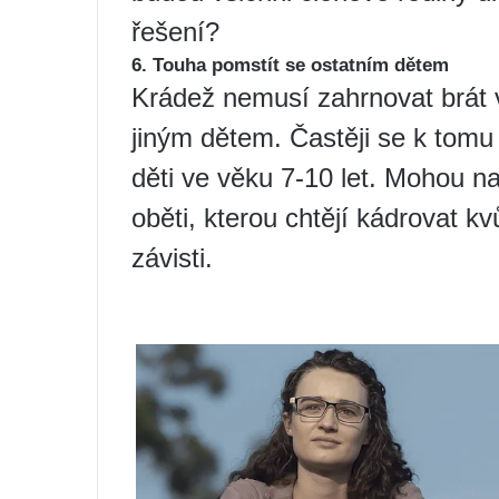
řešení?
6. Touha pomstít se ostatním dětem
Krádež nemusí zahrnovat brát v
jiným dětem. Častěji se k tomu n
děti ve věku 7-10 let. Mohou nap
oběti, kterou chtějí kádrovat kvů
závisti.