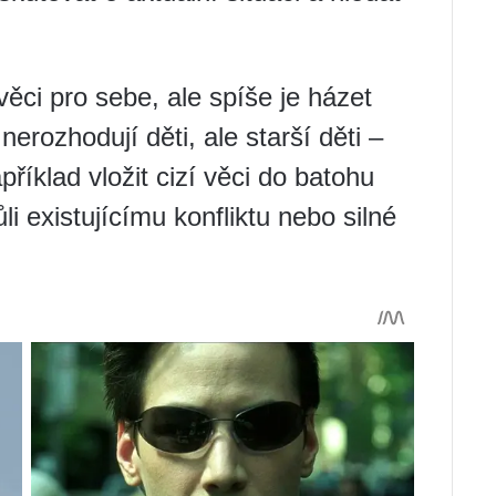
ěci pro sebe, ale spíše je házet
erozhodují děti, ale starší děti –
říklad vložit cizí věci do batohu
li existujícímu konfliktu nebo silné