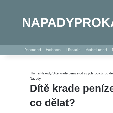
NAPADYPROK
Doporuceni
Hodnoceni
Lifehacks
Moderni reseni
Home
/
Navody
/
Dítě krade peníze od svých rodičů: co dě
Navody
Dítě krade peníz
co dělat?