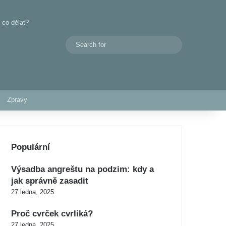
 co dělat?
Search
Switch skin
for
Zpravy
Populární
Výsadba angreštu na podzim: kdy a
jak správně zasadit
27 ledna, 2025
Proč cvrček cvrliká?
27 ledna, 2025