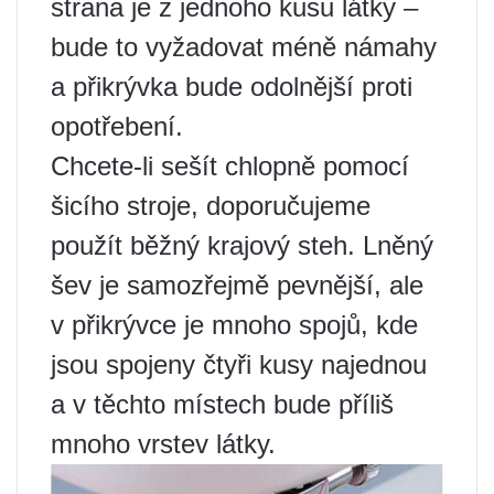
strana je z jednoho kusu látky –
bude to vyžadovat méně námahy
a přikrývka bude odolnější proti
opotřebení.
Chcete-li sešít chlopně pomocí
šicího stroje, doporučujeme
použít běžný krajový steh. Lněný
šev je samozřejmě pevnější, ale
v přikrývce je mnoho spojů, kde
jsou spojeny čtyři kusy najednou
a v těchto místech bude příliš
mnoho vrstev látky.