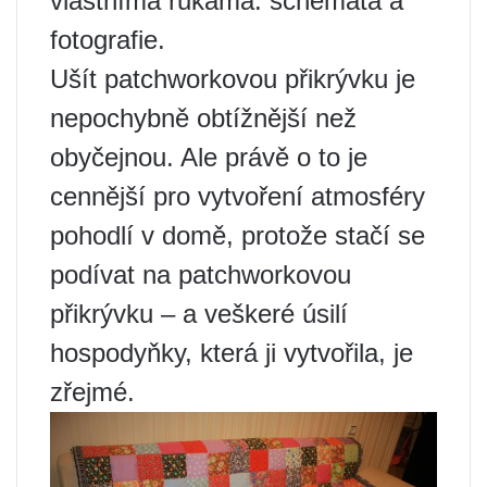
vlastníma rukama: schémata a
fotografie.
Ušít patchworkovou přikrývku je
nepochybně obtížnější než
obyčejnou. Ale právě o to je
cennější pro vytvoření atmosféry
pohodlí v domě, protože stačí se
podívat na patchworkovou
přikrývku – a veškeré úsilí
hospodyňky, která ji vytvořila, je
zřejmé.