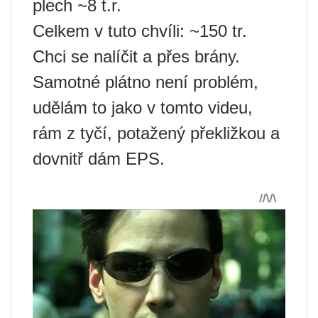
plech ~8 t.r.
Celkem v tuto chvíli: ~150 tr.
Chci se nalíčit a přes brány.
Samotné plátno není problém,
udělám to jako v tomto videu,
rám z tyčí, potažený překližkou a
dovnitř dám EPS.