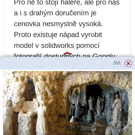
Pro ně to stojí haléře, ale pro nás
a i s drahým doručením je
cenovka nesmyslně vysoká.
Proto existuje nápad vyrobit
model v solidworks pomocí
fotografií dostupných na Googlu
a pak to vše vyřezat z běžných
rohů, desek, kusů ocelového
plechu, vizuálně je tam železo v
hodnotě 1000 rublů.
Přečtěte si více
Jak se zbavit
drátovců Co dát do
díry s bramborami?