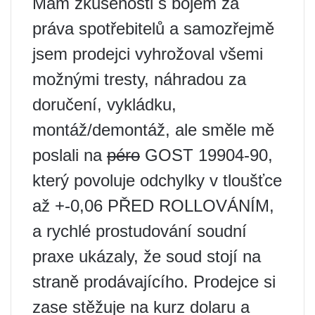
Mám zkušenosti s bojem za
práva spotřebitelů a samozřejmě
jsem prodejci vyhrožoval všemi
možnými tresty, náhradou za
doručení, vykládku,
montáž/demontáž, ale směle mě
poslali na
péro
GOST 19904-90,
který povoluje odchylky v tloušťce
až +-0,06 PŘED ROLLOVÁNÍM,
a rychlé prostudování soudní
praxe ukázaly, že soud stojí na
straně prodávajícího. Prodejce si
zase stěžuje na kurz dolaru a