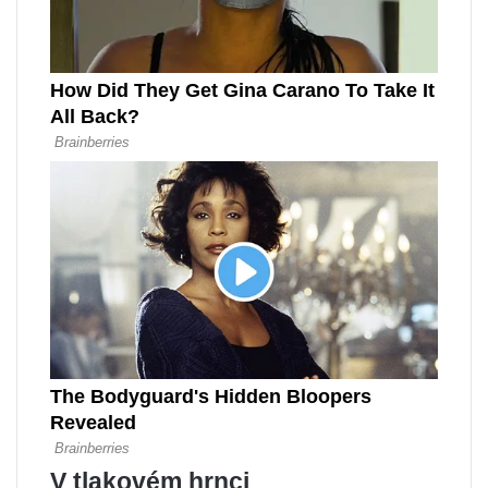
V tlakovém hrnci