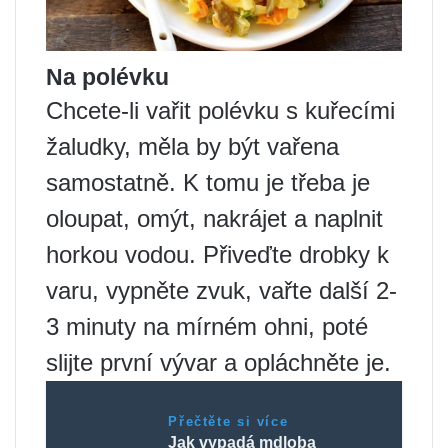
Na polévku
Chcete-li vařit polévku s kuřecími
žaludky, měla by být vařena
samostatně. K tomu je třeba je
oloupat, omýt, nakrájet a naplnit
horkou vodou. Přiveďte drobky k
varu, vypněte zvuk, vařte další 2-
3 minuty na mírném ohni, poté
slijte první vývar a opláchněte je.
Přečtěte si více
Jak vypadá mdloba