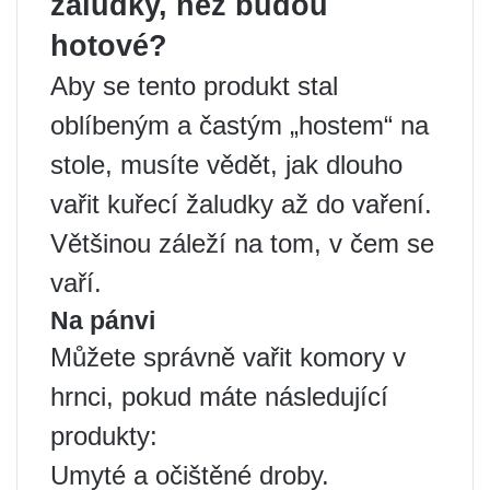
žaludky, než budou
hotové?
Aby se tento produkt stal
oblíbeným a častým „hostem“ na
stole, musíte vědět, jak dlouho
vařit kuřecí žaludky až do vaření.
Většinou záleží na tom, v čem se
vaří.
Na pánvi
Můžete správně vařit komory v
hrnci, pokud máte následující
produkty:
Umyté a očištěné droby.