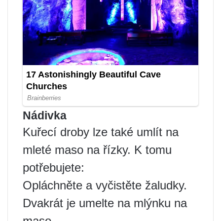
Nádivka
Kuřecí droby lze také umlít na
mleté ​​maso na řízky. K tomu
potřebujete:
Opláchněte a vyčistěte žaludky.
Dvakrát je umelte na mlýnku na
maso.