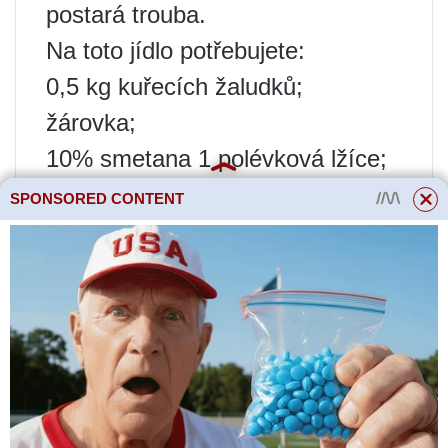
postará trouba.
Na toto jídlo potřebujete:
0,5 kg kuřecích žaludků;
žárovka;
10% smetana 1 polévková lžíce;
rostlinný olej;
SPONSORED CONTENT
houby 0,8-1 kg;
sůl a oblíbené koření.
Očištěné a omyté droby
nakrájíme na kousky.
Cibuli nakrájíme na čtverečky a
lehce orestujeme.
Položte na něj žaludky a osolte.