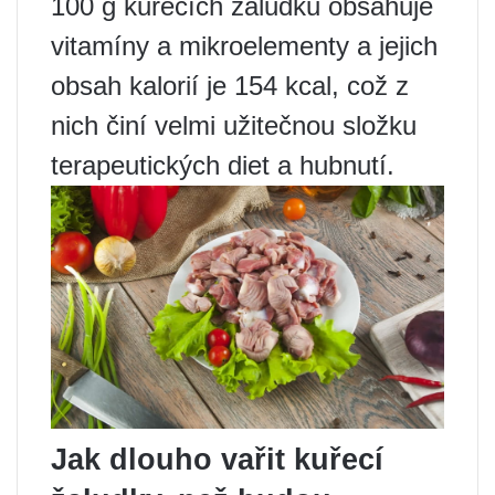
100 g kuřecích žaludků obsahuje
vitamíny a mikroelementy a jejich
obsah kalorií je 154 kcal, což z
nich činí velmi užitečnou složku
terapeutických diet a hubnutí.
Jak dlouho vařit kuřecí