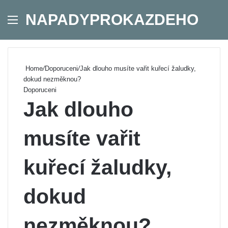
NAPADYPROKAZDEHO
Menu
Se
Home
/
Doporuceni
/
Jak dlouho musíte vařit kuřecí žaludky,
dokud nezměknou?
Doporuceni
Jak dlouho
musíte vařit
kuřecí žaludky,
dokud
nezměknou?