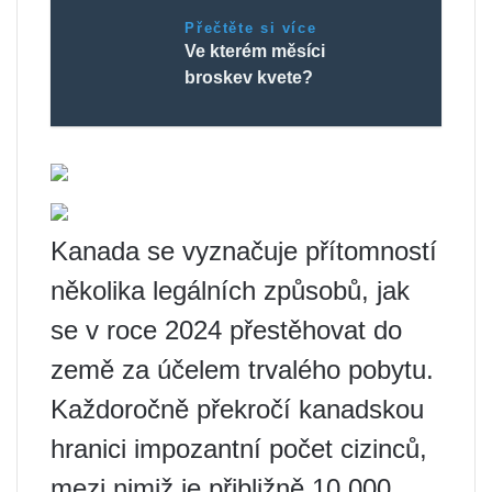
Přečtěte si více
Ve kterém měsíci
broskev kvete?
Kanada se vyznačuje přítomností
několika legálních způsobů, jak
se v roce 2024 přestěhovat do
země za účelem trvalého pobytu.
Každoročně překročí kanadskou
hranici impozantní počet cizinců,
mezi nimiž je přibližně 10 000