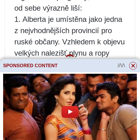
od sebe výrazně liší:
1. Alberta je umístěna jako jedna
z nejvhodnějších provincií pro
ruské občany. Vzhledem k objevu
velkých nalezišť plynu a ropy
potřebuje region zaměstnance
SPONSORED CONTENT
specializované na rozvoj nerostů
a rafinaci ropy.
2. Cizinci, kteří se stěhují do
Quebecu, by si měli uvědomit, že
nebudou moci využívat vládní
programy. Regionální imigrační