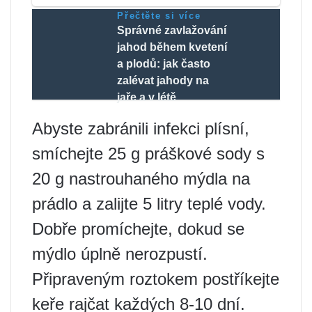
Přečtěte si více
Správné zavlažování
jahod během kvetení
a plodů: jak často
zalévat jahody na
jaře a v létě
Abyste zabránili infekci plísní,
smíchejte 25 g práškové sody s
20 g nastrouhaného mýdla na
prádlo a zalijte 5 litry teplé vody.
Dobře promíchejte, dokud se
mýdlo úplně nerozpustí.
Připraveným roztokem postříkejte
keře rajčat každých 8-10 dní.