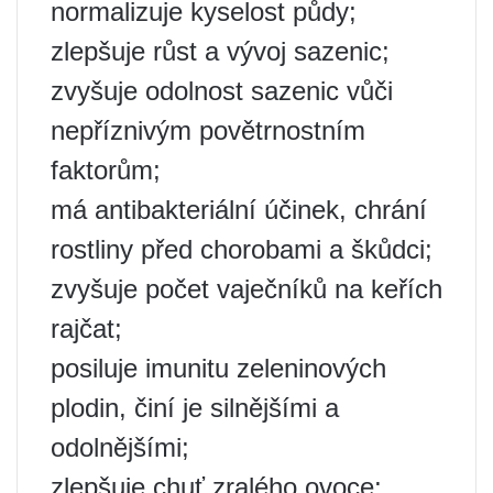
normalizuje kyselost půdy;
zlepšuje růst a vývoj sazenic;
zvyšuje odolnost sazenic vůči
nepříznivým povětrnostním
faktorům;
má antibakteriální účinek, chrání
rostliny před chorobami a škůdci;
zvyšuje počet vaječníků na keřích
rajčat;
posiluje imunitu zeleninových
plodin, činí je silnějšími a
odolnějšími;
zlepšuje chuť zralého ovoce;