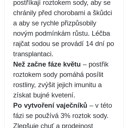
postříkají roztokem sody, aby se
chránily před chorobami a škůdci
a aby se rychle přizpůsobily
novým podmínkám růstu. Léčba
rajčat sodou se provádí 14 dní po
transplantaci.
Než začne fáze květu
– postřik
roztokem sody pomáhá posílit
rostliny, zvýšit jejich imunitu a
získat bujné kvetení.
Po vytvoření vaječníků
– v této
fázi se používá 3% roztok sody.
Zlepšuje chuť a prodejnost