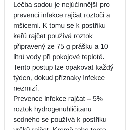
Léčba sodou je nejúčinnější pro
prevenci infekce rajčat roztoči a
mšicemi. K tomu se k postřiku
keřů rajčat používá roztok
připravený ze 75 g prášku a 10
litrů vody při pokojové teplotě.
Tento postup lze opakovat každý
týden, dokud příznaky infekce
nezmizí.
Prevence infekce rajčat – 5%
roztok hydrogenuhličitanu
sodného se používá k postřiku
vršků rajčat. Kromě toho tento