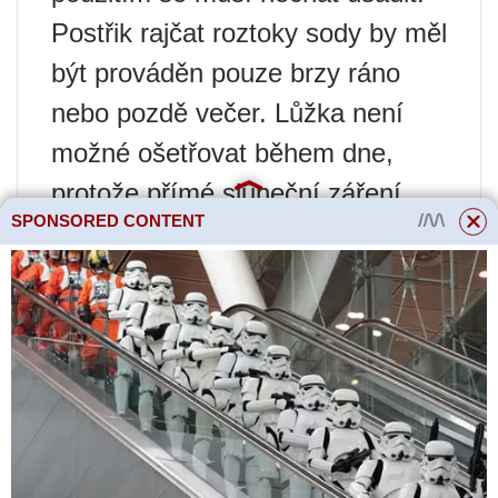
Postřik rajčat roztoky sody by měl
být prováděn pouze brzy ráno
nebo pozdě večer. Lůžka není
možné ošetřovat během dne,
protože přímé sluneční záření
SPONSORED CONTENT
může vést k popálení mokrého
listí.
Příliš časté používání sodových
hnojiv může způsobit vážné
poškození. Hydrogenuhličitan
sodný se během zavlažování
usazuje na půdě, což vede k