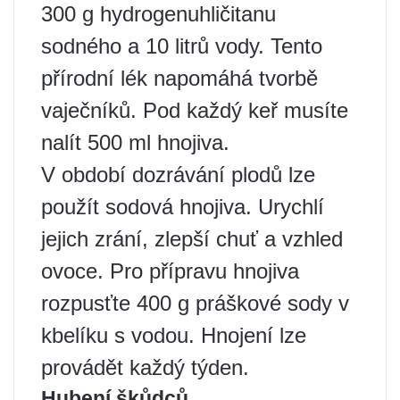
300 g hydrogenuhličitanu
sodného a 10 litrů vody. Tento
přírodní lék napomáhá tvorbě
vaječníků. Pod každý keř musíte
nalít 500 ml hnojiva.
V období dozrávání plodů lze
použít sodová hnojiva. Urychlí
jejich zrání, zlepší chuť a vzhled
ovoce. Pro přípravu hnojiva
rozpusťte 400 g práškové sody v
kbelíku s vodou. Hnojení lze
provádět každý týden.
Hubení škůdců