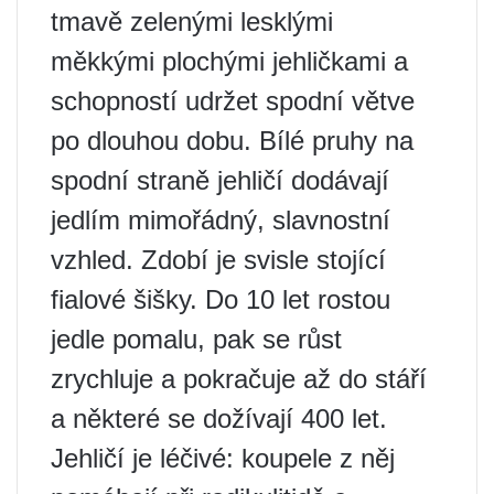
tmavě zelenými lesklými
měkkými plochými jehličkami a
schopností udržet spodní větve
po dlouhou dobu. Bílé pruhy na
spodní straně jehličí dodávají
jedlím mimořádný, slavnostní
vzhled. Zdobí je svisle stojící
fialové šišky. Do 10 let rostou
jedle pomalu, pak se růst
zrychluje a pokračuje až do stáří
a některé se dožívají 400 let.
Jehličí je léčivé: koupele z něj