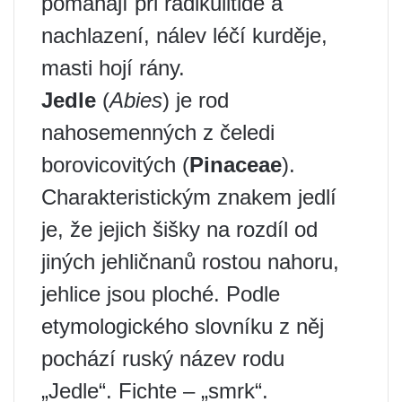
pomáhají při radikulitidě a
nachlazení, nálev léčí kurděje,
masti hojí rány.
Jedle
(
Abies
) je rod
nahosemenných z čeledi
borovicovitých (
Pinaceae
).
Charakteristickým znakem jedlí
je, že jejich šišky na rozdíl od
jiných jehličnanů rostou nahoru,
jehlice jsou ploché. Podle
etymologického slovníku z něj
pochází ruský název rodu
„Jedle“. Fichte – „smrk“.