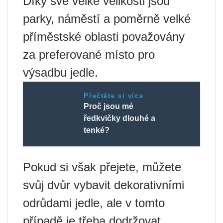
Díky své velké velikosti jsou
parky, náměstí a poměrně velké
příměstské oblasti považovány
za preferované místo pro
výsadbu jedle.
Přečtěte si více
Proč jsou mé
ředkvičky dlouhé a
tenké?
Pokud si však přejete, můžete
svůj dvůr vybavit dekorativními
odrůdami jedle, ale v tomto
případě je třeba dodržovat