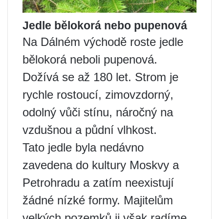
Jedle bělokorá nebo pupenová
Na Dálném východě roste jedle
bělokorá neboli pupenová.
Dožívá se až 180 let. Strom je
rychle rostoucí, zimovzdorný,
odolný vůči stínu, náročný na
vzdušnou a půdní vlhkost.
Tato jedle byla nedávno
zavedena do kultury Moskvy a
Petrohradu a zatím neexistují
žádné nízké formy. Majitelům
velkých pozemků ji však radíme