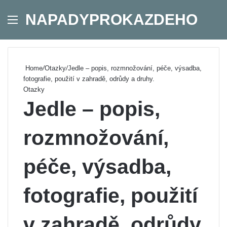
NAPADYPROKAZDEHO
Menu
Se
Home
/
Otazky
/
Jedle – popis, rozmnožování, péče, výsadba,
fotografie, použití v zahradě, odrůdy a druhy.
Otazky
Jedle – popis,
rozmnožování,
péče, výsadba,
fotografie, použití
v zahradě, odrůdy