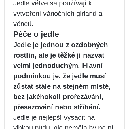
Jedle větve se používají k
vytvoření vánočních girland a
věnců.
Péče o jedle
Jedle je jednou z ozdobných
rostlin, ale je těžké ji nazvat
velmi jednoduchým. Hlavní
podmínkou je, že jedle musí
zůstat stále na stejném místě,
bez jakéhokoli prořezávání,
přesazování nebo stříhání.
Jedle je nejlepší vysadit na
vlhkou půdu, ale neměla by na ní