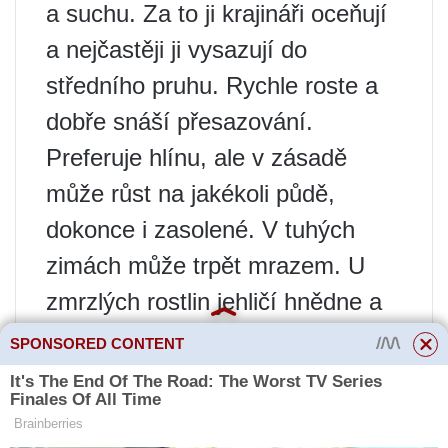
a suchu. Za to ji krajináři oceňují
a nejčastěji ji vysazují do
středního pruhu. Rychle roste a
dobře snáší přesazování.
Preferuje hlínu, ale v zásadě
může růst na jakékoli půdě,
dokonce i zasolené. V tuhých
zimách může trpět mrazem. U
zmrzlých rostlin jehličí hnědne a
částečně opadává.
SPONSORED CONTENT