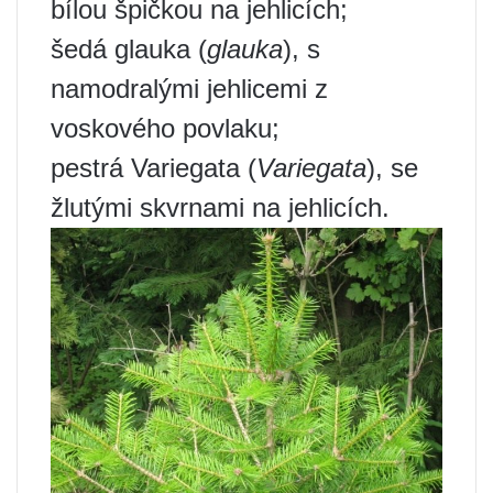
bílou špičkou na jehlicích;
šedá glauka (
glauka
), s
namodralými jehlicemi z
voskového povlaku;
pestrá Variegata (
Variegata
), se
žlutými skvrnami na jehlicích.