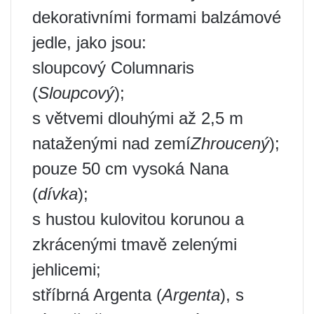
dekorativními formami balzámové
jedle, jako jsou:
sloupcový Columnaris
(
Sloupcový
);
s větvemi dlouhými až 2,5 m
nataženými nad zemí
Zhroucený
);
pouze 50 cm vysoká Nana
(
dívka
);
s hustou kulovitou korunou a
zkrácenými tmavě zelenými
jehlicemi;
stříbrná Argenta (
Argenta
), s