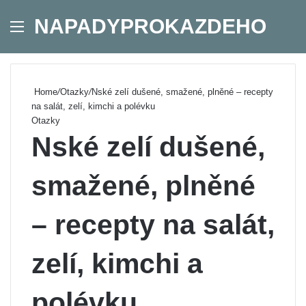
NAPADYPROKAZDEHO
Menu
Se
Home
/
Otazky
/
Nské zelí dušené, smažené, plněné – recepty
na salát, zelí, kimchi a polévku
Otazky
Nské zelí dušené,
smažené, plněné
– recepty na salát,
zelí, kimchi a
polévku