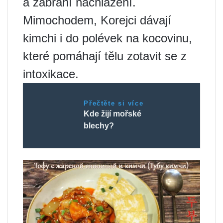
a zabrání nachlazení.
Mimochodem, Korejci dávají
kimchi i do polévek na kocovinu,
které pomáhají tělu zotavit se z
intoxikace.
Přečtěte si více
Kde žijí mořské
blechy?