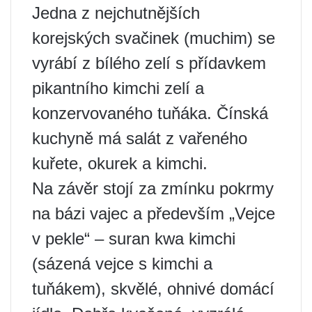
Jedna z nejchutnějších
korejských svačinek (muchim) se
vyrábí z bílého zelí s přídavkem
pikantního kimchi zelí a
konzervovaného tuňáka. Čínská
kuchyně má salát z vařeného
kuřete, okurek a kimchi.
Na závěr stojí za zmínku pokrmy
na bázi vajec a především „Vejce
v pekle“ – suran kwa kimchi
(sázená vejce s kimchi a
tuňákem), skvělé, ohnivé domácí