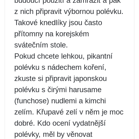
budoucí použití a zamrazit a pak
z nich připravit výbornou polévku.
Takové knedlíky jsou často
přítomny na korejském
svátečním stole.
Pokud chcete lehkou, pikantní
polévku s nádechem koření,
zkuste si připravit japonskou
polévku s čirými harusame
(funchose) nudlemi a kimchi
zelím. Křupavé zelí v něm je moc
dobré. Kdo ocení vydatnější
polévky, měl by věnovat