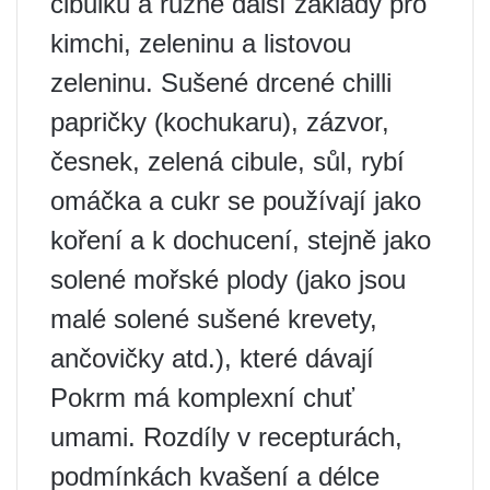
cibulku a různé další základy pro
kimchi, zeleninu a listovou
zeleninu. Sušené drcené chilli
papričky (kochukaru), zázvor,
česnek, zelená cibule, sůl, rybí
omáčka a cukr se používají jako
koření a k dochucení, stejně jako
solené mořské plody (jako jsou
malé solené sušené krevety,
ančovičky atd.), které dávají
Pokrm má komplexní chuť
umami. Rozdíly v recepturách,
podmínkách kvašení a délce