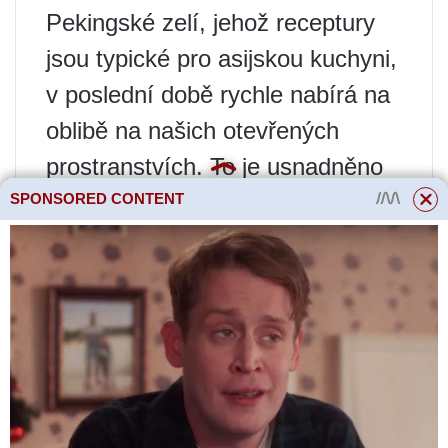
Pekingské zelí, jehož receptury
jsou typické pro asijskou kuchyni,
v poslední době rychle nabírá na
oblibě na našich otevřených
prostranstvích. To je usnadněno
vynikajícími chuťovými
SPONSORED CONTENT
vlastnostmi a snadným
prováděním kulinářských
kompozic na nich založených.
Pokrmy z čínského zelí
Pekingské zelí, jehož receptury
se snadno realizují, je jednou z