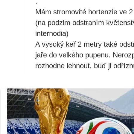
.
Mám stromovité hortenzie ve 2
(na podzim odstraním květenstv
internodia)
A vysoký keř 2 metry také odst
jaře do velkého pupenu. Nerozp
rozhodne lehnout, buď ji odříz
zakořeněnou pak můžete někom
nezakrývám ani nevyvyšuji.
Zobrazit přílohu 1082607
Na podzim odřezávám pouze odk
všechny stromovité odříznu na
hortenzie, prostě keř tvaruji p