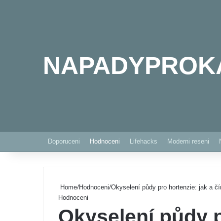
NAPADYPROK
Doporuceni
Hodnoceni
Lifehacks
Moderni reseni
Home
/
Hodnoceni
/
Okyselení půdy pro hortenzie: jak a č
Hodnoceni
Okyselení půdy p