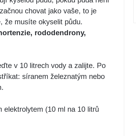
 začnou chovat jako vaše, to je
e, že musíte okyselit půdu.
hortenzie, rododendrony,
ďte v 10 litrech vody a zalijte. Po
ostříkat: síranem železnatým nebo
m.
elektrolytem (10 ml na 10 litrů