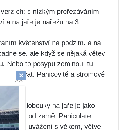
 verzích: s nízkým prořezáváním
í a na jaře je nařežu na 3
raním květenství na podzim. a na
adne se. ale když se nějaká větev
nu. Nebo to posypu zeminou, tu
u darovat. Panicovité a stromové
vetlé klobouky na jaře je jako
 3-5 oček od země. Paniculate
odle svého uvážení s věkem, větve