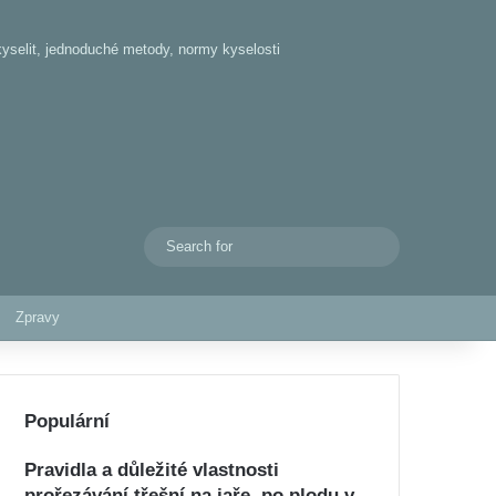
kyselit, jednoduché metody, normy kyselosti
Search
Switch skin
for
Zpravy
Populární
Pravidla a důležité vlastnosti
prořezávání třešní na jaře, po plodu v