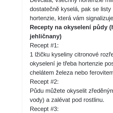
dostatečně kyselá, pak se listy
hortenzie, která vám signalizuj
Recepty na okyselení půdy (
jehličnany)
Recept #1:
1 lžičku kyseliny citronové rozře
okyselení je třeba hortenzie p
chelátem železa nebo ferovite
Recept #2:
Půdu můžete okyselit zředěným 
vody) a zalévat pod rostlinu.
Recept #3: