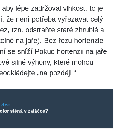
 aby lépe zadržoval vlhkost, to je
mi, že není potřeba vyřezávat celý
řez, tzn. odstraňte staré zhrublé a
telné na jaře). Bez řezu hortenzie
ní se sníží Pokud hortenzii na jaře
nové silné výhony, které mohou
eodkládejte „na později “
 více
otor sténá v zatáčce?