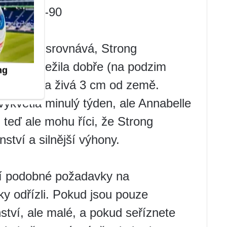
ška cm 80-90
tím těžko srovnává, Strong
imu nepřežila dobře (na podzim
a jaře byla živá 3 cm od země.
vykvetla minulý týden, ale Annabelle
ž teď ale mohu říci, že Strong
ství a silnější výhony.
jí podobné požadavky na
ky odřízli. Pokud jsou pouze
ství, ale malé, a pokud seříznete