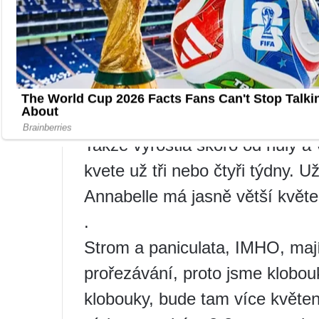
zesílily a hlavy dobře drží; Vý
.
Z hlediska kvetení se mi to za
Annabelle je druhým rokem a z
krtek silně podkopal kořeny), n
Takže vyrostla skoro od nuly a 
kvete už tři nebo čtyři týdny. U
Annabelle má jasně větší květen
.
Strom a paniculata, IMHO, ma
prořezávání, proto jsme klobou
klobouky, bude tam více květen