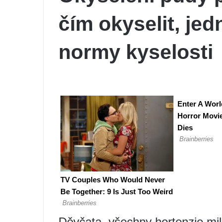
čím okyselit, je
normy kyselosti
Děvčata, všechny hortenzie mil