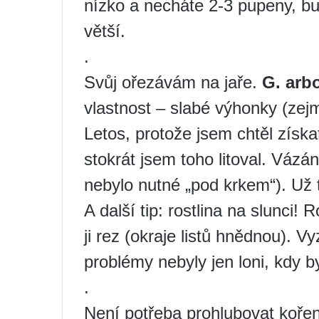
nízko a necháte 2-3 pupeny, b
větší.
.
Svůj ořezávám na jaře.
G. arb
vlastnost – slabé výhonky (zej
Letos, protože jsem chtěl získat
stokrát jsem toho litoval. Vázá
nebylo nutné „pod krkem“). Už t
A další tip: rostlina na slunci!
ji rez (okraje listů hnědnou). 
problémy nebyly jen loni, kdy b
.
Není potřeba prohlubovat koře