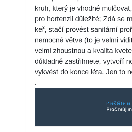
kruh, který je vhodné mulčovat,
pro hortenzii důležité; Zdá se 
keř, stačí provést sanitární pro
nemocné větve (to je velmi vidi
velmi zhoustnou a kvalita kvete
důkladně zastřihnete, vytvoří 
vykvést do konce léta. Jen to n
.
Přečtěte si
Proč můj m