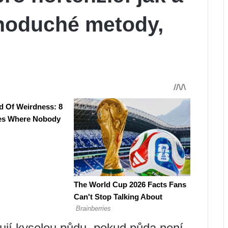
dnoduché metody,
ují kyselou půdu, pokud půda není