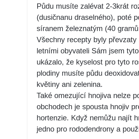
Půdu musíte zalévat 2-3krát r
(dusičnanu draselného), poté po
síranem železnatým (40 gramů n
Všechny recepty byly převzaty 
letními obyvateli Sám jsem tyto
ukázalo, že kyselost pro tyto ro
plodiny musíte půdu deoxidovat 
květiny ani zelenina.
Také omezující hnojiva nelze pou
obchodech je spousta hnojiv pr
hortenzie. Když nemůžu najít hn
jedno pro rododendrony a použi