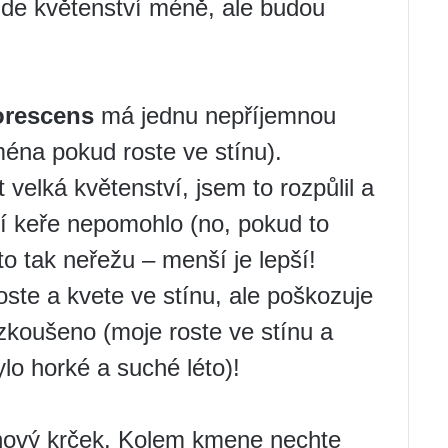
ude květenství méně, ale budou
orescens
má jednu nepříjemnou
ména pokud roste ve stínu).
 velká květenství, jsem to rozpůlil a
ní keře nepomohlo (no, pokud to
o tak neřežu – menší je lepší!
 Roste a kvete ve stínu, ale poškozuje
Vyzkoušeno (moje roste ve stínu a
ylo horké a suché léto)!
nový krček. Kolem kmene nechte