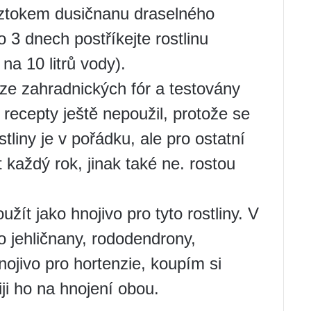
oztokem dusičnanu draselného
 3 dnech postříkejte rostlinu
a 10 litrů vody).
ze zahradnických fór a testovány
 recepty ještě nepoužil, protože se
stliny je v pořádku, ale pro ostatní
každý rok, jinak také ne. rostou
žít jako hnojivo pro tyto rostliny. V
o jehličnany, rododendrony,
ojivo pro hortenzie, koupím si
ji ho na hnojení obou.