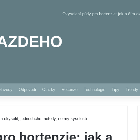
Okyselení půdy pro hortenzie: jak a čím o
AZDEHO
Pinterest
Navody
Odpovedi
Otazky
Recenze
Technologie
Tipy
Trendy
ím okyselit, jednoduché metody, normy kyselosti
ro hortenzie: jak a