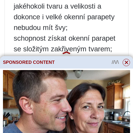
jakéhokoli tvaru a velikosti a
dokonce i velké okenní parapety
nebudou mít švy;
schopnost získat okenní parapet
se složitým zakřiveným tvarem;
rozmanitost designu;
SPONSORED CONTENT
vysoká odolnost proti vlhkosti,
pevnost, trvanlivost;
odolnost vůči teplotním
extrémům;
trvanlivost a barva produktu se v
průběhu času nemění;