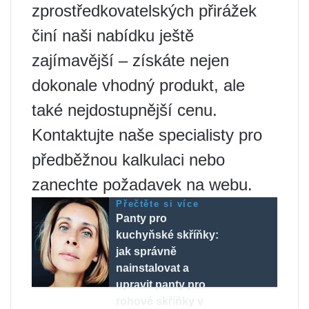
zprostředkovatelských přirážek
činí naši nabídku ještě
zajímavější – získáte nejen
dokonale vhodný produkt, ale
také nejdostupnější cenu.
Kontaktujte naše specialisty pro
předběžnou kalkulaci nebo
zanechte požadavek na webu.
Přečtěte si více
Panty pro
kuchyňské skříňky:
jak správně
nainstalovat a
upravit panty pro
rohové skříňky v