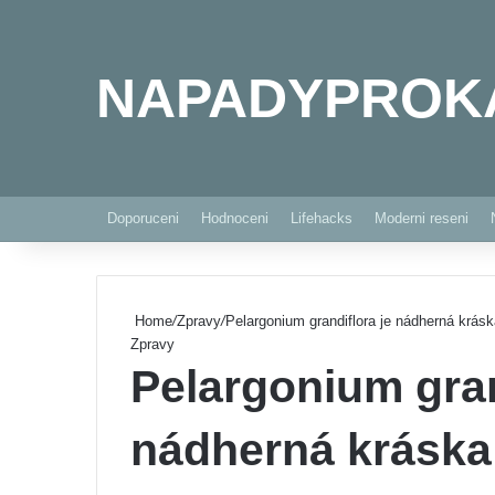
NAPADYPROK
Doporuceni
Hodnoceni
Lifehacks
Moderni reseni
Home
/
Zpravy
/
Pelargonium grandiflora je nádherná krásk
Zpravy
Pelargonium gran
nádherná kráska