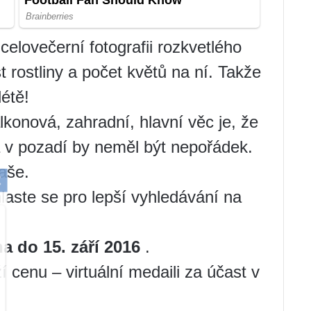
elovečerní fotografii rozkvetlého
st rostliny a počet květů na ní. Takže
létě!
konová, zahradní, hlavní věc je, že
a v pozadí by neměl být nepořádek.
vaše.
laste se pro lepší vyhledávání na
a do 15. září 2016
.
í cenu – virtuální medaili za účast v