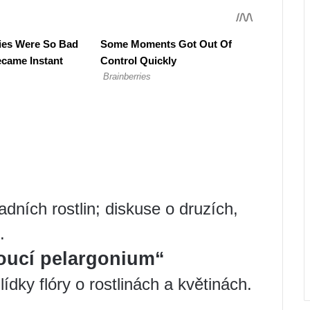
dních rostlin; diskuse o druzích,
.
toucí pelargonium“
dky flóry o rostlinách a květinách.