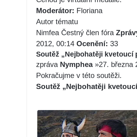
Moderátor:
Floriana
Autor tématu
Nimfea Čestný člen fóra
Zpráv
2012, 00:14
Ocenění:
33
Soutěž „Nejbohatěji kvetoucí
zpráva
Nymphea
»27. března 
Pokračujme v této soutěži.
Soutěž „Nejbohatěji kvetouc