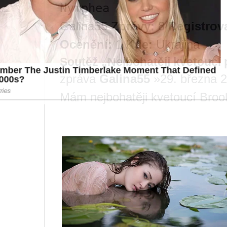
Nymphea
Galina55
Zprávy:
8
Registrov
Ocenění:
1
Kde:
Ukrajina
Soutěž „Nejbohatěji kvetoucí
zpráva
Galina55
»29. března 2
Mám nejbohatěji kvetoucí Broo