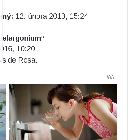
aný:
12. února 2013, 15:24
 pelargonium“
016, 10:20
kside Rosa.