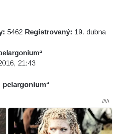
y:
5462
Registrovaný:
19. dubna
 pelargonium“
2016, 21:43
í pelargonium“