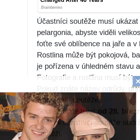
Účastníci soutěže musí ukázat c
pelargonia, abyste viděli veliko
foťte své oblíbence na jaře a v 
Rostlina může být pokojová, bal
je pořízena v úhledném stavu 
Fotografie a rostlina musí být 
Pokud znáte název odrůdy, přih
webu naší soutěže.
Soutěž bude trvat
od 28. březn
Všichni účastníci soutěže obdrž
soutěži.