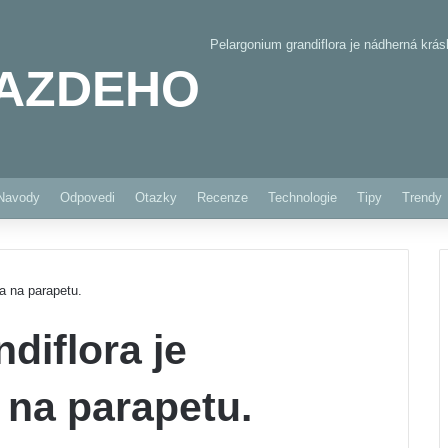
Pelargonium grandiflora je nádherná krás
AZDEHO
Pinterest
Navody
Odpovedi
Otazky
Recenze
Technologie
Tipy
Trendy
a na parapetu.
diflora je
 na parapetu.