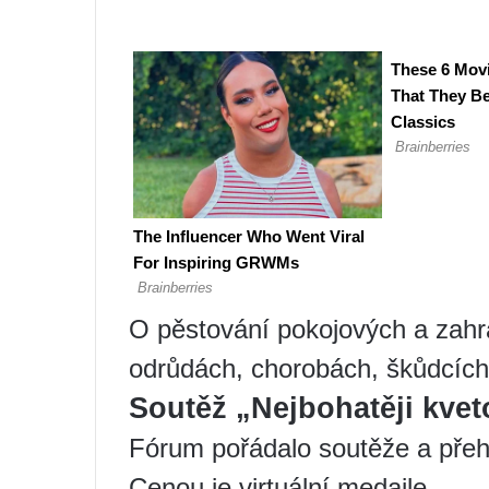
O pěstování pokojových a zahra
odrůdách, chorobách, škůdcích
Soutěž „Nejbohatěji kve
Fórum pořádalo soutěže a přehlí
Cenou je virtuální medaile.