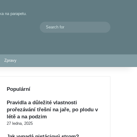
ka na parapetu.
Search
Switch skin
for
Zpravy
Populární
Pravidla a důležité vlastnosti
prořezávání třešní na jaře, po plodu v
létě a na podzim
27 ledna, 2025
Jak vypadá pistáciový strom?