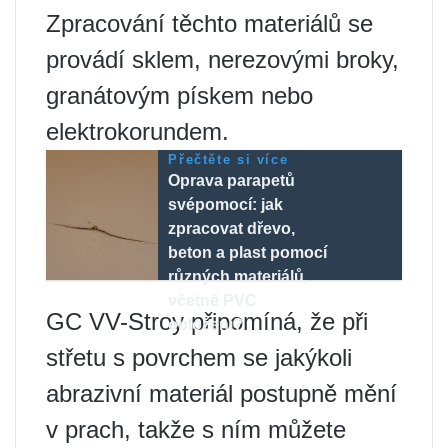
Zpracování těchto materiálů se
provádí sklem, nerezovými broky,
granátovým pískem nebo
elektrokorundem.
Přečtěte si více
Oprava parapetů
svépomocí: jak
zpracovat dřevo,
beton a plast pomocí
různých materiálů,
včetně PVC
GC VV-Stroy připomíná, že při
obložení?
střetu s povrchem se jakýkoli
abrazivní materiál postupně mění
v prach, takže s ním můžete