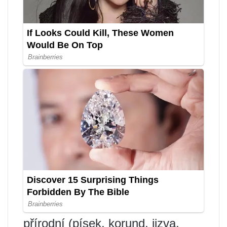
přírodní (písek, korund, jizva,