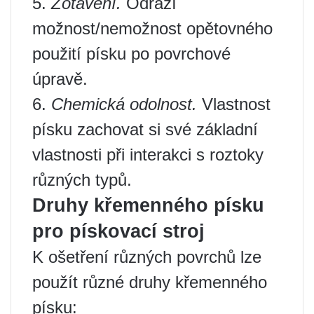
5.
Zotavení.
Odráží
možnost/nemožnost opětovného
použití písku po povrchové
úpravě.
6.
Chemická odolnost.
Vlastnost
písku zachovat si své základní
vlastnosti při interakci s roztoky
různých typů.
Druhy křemenného písku
pro pískovací stroj
K ošetření různých povrchů lze
použít různé druhy křemenného
písku: