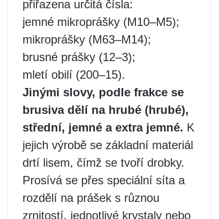
přiřazena určitá čísla:
jemné mikroprášky (M10–M5);
mikroprášky (M63–M14);
brusné prášky (12–3);
mletí obilí (200–15).
Jinými slovy, podle frakce se
brusiva dělí na hrubé (hrubé),
střední, jemné a extra jemné.
K
jejich výrobě se základní materiál
drtí lisem, čímž se tvoří drobky.
Prosívá se přes speciální síta a
rozdělí na prášek s různou
zrnitostí, jednotlivé krystaly nebo