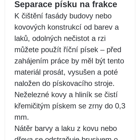
Separace písku na frakce
K čištění fasády budovy nebo
kovových konstrukcí od barev a
laků, odolných nečistot a rzi
můžete použít říční písek – před
zahájením práce by měl být tento
materiál prosát, vysušen a poté
naložen do pískovacího stroje.
Neželezné kovy a hliník se čistí
křemičitým pískem se zrny do 0,3
mm.
Nátěr barvy a laku z kovu nebo
dřeva se odstraňuje brusivem o