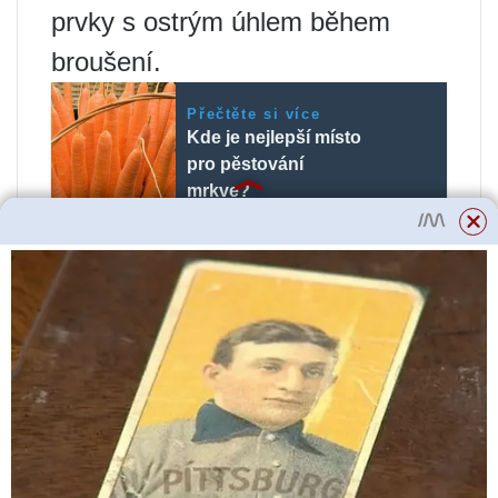
prvky s ostrým úhlem během
broušení.
Přečtěte si více
Kde je nejlepší místo
pro pěstování
mrkve?
Mechanická stabilita
Různé typy brusiv se liší svou
schopností odolávat zatížení bez
zničení. Mechanická odolnost
závisí na pevnosti v tlaku. Ten je
detekován působením tlaku na