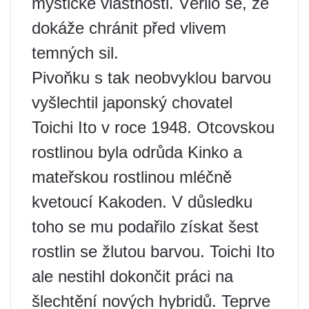
mystické vlastnosti. Věřilo se, že
dokáže chránit před vlivem
temných sil.
Pivoňku s tak neobvyklou barvou
vyšlechtil japonský chovatel
Toichi Ito v roce 1948. Otcovskou
rostlinou byla odrůda Kinko a
mateřskou rostlinou mléčně
kvetoucí Kakoden. V důsledku
toho se mu podařilo získat šest
rostlin se žlutou barvou. Toichi Ito
ale nestihl dokončit práci na
šlechtění nových hybridů. Teprve