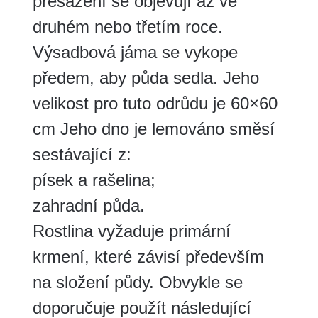
přesazení se objevují až ve
druhém nebo třetím roce.
Výsadbová jáma se vykope
předem, aby půda sedla. Jeho
velikost pro tuto odrůdu je 60×60
cm Jeho dno je lemováno směsí
sestávající z:
písek a rašelina;
zahradní půda.
Rostlina vyžaduje primární
krmení, které závisí především
na složení půdy. Obvykle se
doporučuje použít následující