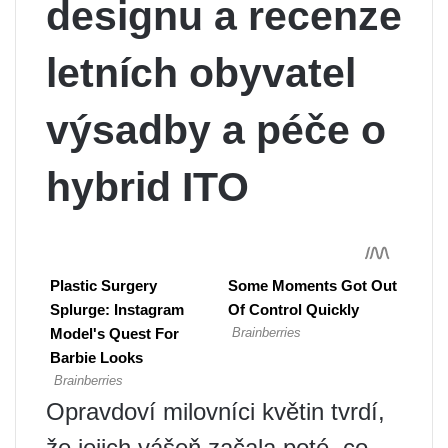
designu a recenze
letních obyvatel
výsadby a péče o
hybrid ITO
Opravdoví milovníci květin tvrdí,
že jejich vášeň začala poté, co