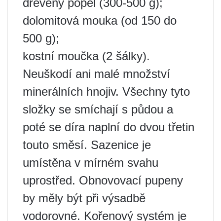
dřevěný popel (300-500 g);
dolomitová mouka (od 150 do
500 g);
kostní moučka (2 šálky).
Neuškodí ani malé množství
minerálních hnojiv. Všechny tyto
složky se smíchají s půdou a
poté se díra naplní do dvou třetin
touto směsí. Sazenice je
umístěna v mírném svahu
uprostřed. Obnovovací pupeny
by měly být při výsadbě
vodorovné. Kořenový systém je