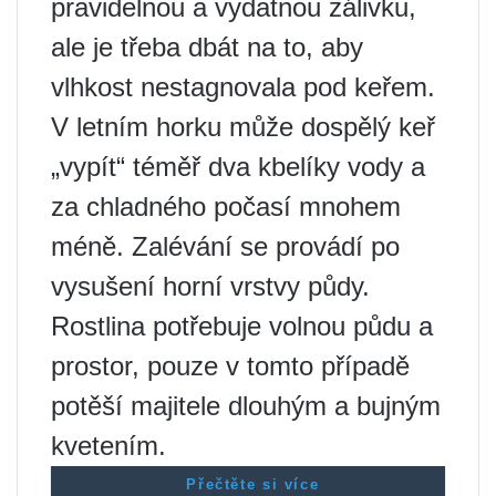
pravidelnou a vydatnou zálivku,
ale je třeba dbát na to, aby
vlhkost nestagnovala pod keřem.
V letním horku může dospělý keř
„vypít“ téměř dva kbelíky vody a
za chladného počasí mnohem
méně. Zalévání se provádí po
vysušení horní vrstvy půdy.
Rostlina potřebuje volnou půdu a
prostor, pouze v tomto případě
potěší majitele dlouhým a bujným
kvetením.
Přečtěte si více