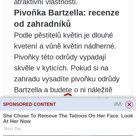
atraktivní vlastnosti.
Pivoňka Bartzella: recenze
od zahradníků
Podle pěstitelů květin je dlouhé
kvetení a vůně květin nádherné.
Pivoňky této odrůdy vypadají
skvěle v kyticích. Pokud si na
zahradu vysadíte pivoňku odrůdy
Bartzella a budete o ni náležitě
pečovat, zahrada se promění k
SPONSORED CONTENT
nepoznání. Během kvetení je
zahalena do vynikající vůně.