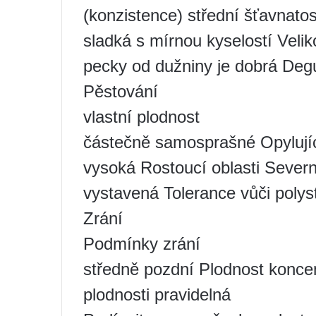
(konzistence) střední šťavnato
sladká s mírnou kyselostí Velik
pecky od dužniny je dobrá Deg
Pěstování
vlastní plodnost
částečně samosprašné Opylujíc
vysoká Rostoucí oblasti Severn
vystavená Tolerance vůči poly
Zrání
Podmínky zrání
středně pozdní Plodnost konce
plodnosti pravidelná