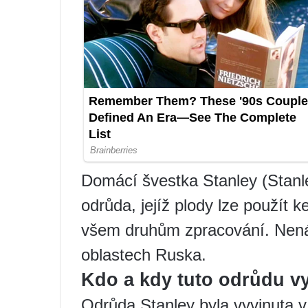
Domácí švestka Stanley (Stanl
odrůda, jejíž plody lze použít
všem druhům zpracování. Nenár
oblastech Ruska.
Kdo a kdy tuto odrůdu v
Odrůda Stanley byla vyvinuta v