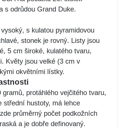
a s odrůdou Grand Duke.
m vysoký, s kulatou pyramidovou
lavé, stonek je rovný. Listy jsou
é, 5 cm široké, kulatého tvaru,
i. Květy jsou velké (3 cm v
dkými okvětními lístky.
astnosti
0 gramů, protáhlého vejčitého tvaru,
e střední hustoty, má lehce
 zde průměrný počet podkožních
praská a je dobře definovaný.