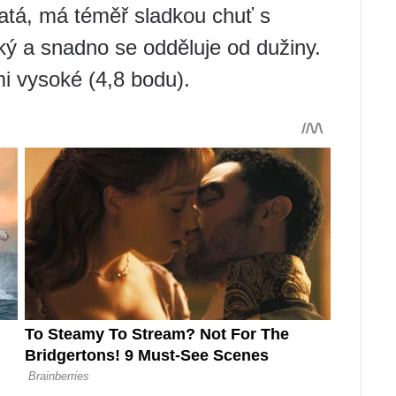
natá, má téměř sladkou chuť s
ký a snadno se odděluje od dužiny.
i vysoké (4,8 bodu).