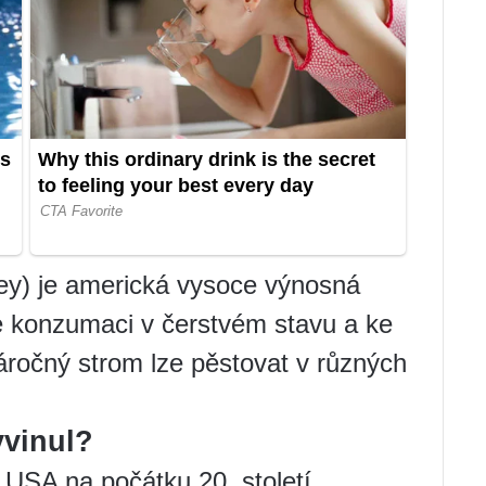
ey) je americká vysoce výnosná
 ke konzumaci v čerstvém stavu a ke
očný strom lze pěstovat v různých
yvinul?
 USA na počátku 20. století