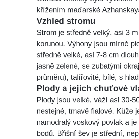
křížením maďarské Azhanskay
Vzhled stromu
Strom je středně velký, asi 3 
korunou. Výhony jsou mírně pich
středně velké, asi 7-8 cm dlouh
jasně zelené, se zubatými okraj
průměru), talířovité, bílé, s hla
Plody a jejich chuťové vl
Plody jsou velké, váží asi 30-5
nestejné, tmavě fialové. Kůže j
namodralý voskový povlak a je
bodů. Břišní šev je střední, ne