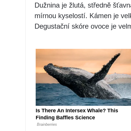
Dužnina je žlutá, středně šťav
mírnou kyselostí. Kámen je vel
Degustační skóre ovoce je velm