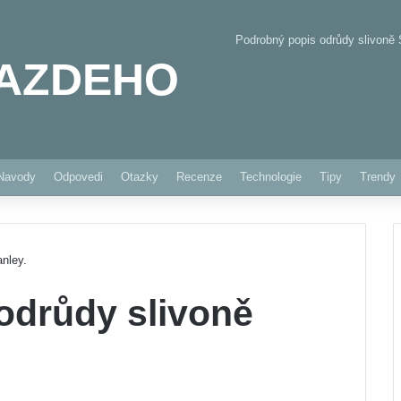
Podrobný popis odrůdy slivoně 
AZDEHO
Pinterest
Navody
Odpovedi
Otazky
Recenze
Technologie
Tipy
Trendy
nley.
odrůdy slivoně