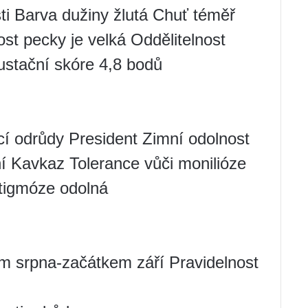
sti Barva dužiny žlutá Chuť téměř
ost pecky je velká Oddělitelnost
ustační skóre 4,8 bodů
í odrůdy President Zimní odolnost
í Kavkaz Tolerance vůči monilióze
stigmóze odolná
m srpna-začátkem září Pravidelnost