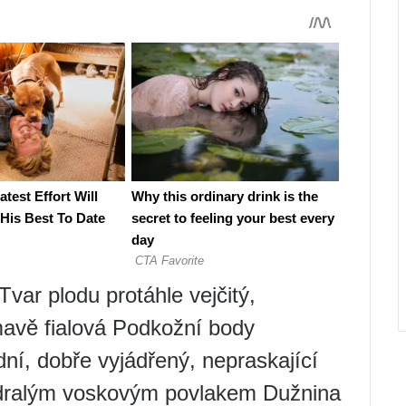
var plodu protáhle vejčitý,
mavě fialová Podkožní body
ní, dobře vyjádřený, nepraskající
odralým voskovým povlakem Dužnina