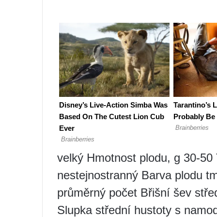
velký Hmotnost plodu, g 30-50 T
nestejnostranný Barva plodu t
průměrný počet Břišní šev střed
Slupka střední hustoty s nam