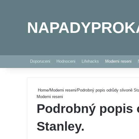
NAPADYPROK
Doporuceni
Hodnoceni
Lifehacks
Moderni reseni
Home
/
Moderni reseni
/
Podrobný popis odrůdy slivoně Sta
Moderni reseni
Podrobný popis 
Stanley.