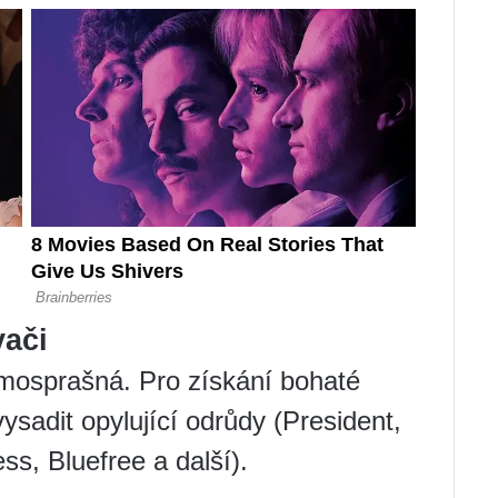
vači
mosprašná. Pro získání bohaté
ysadit opylující odrůdy (President,
s, Bluefree a další).