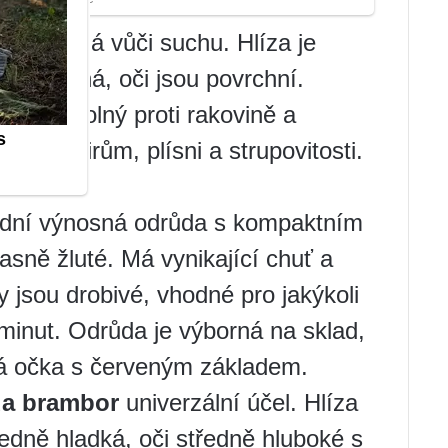
a odolná vůči suchu. Hlíza je
ce červená, oči jsou povrchní.
huti. Odolný proti rakovině a
proti virům, plísni a strupovitosti.
dní výnosná odrůda s kompaktním
asně žluté. Má vynikající chuť a
jsou drobivé, vhodné pro jakýkoli
minut. Odrůda je výborná na sklad,
ká očka s červeným základem.
da brambor
univerzální účel. Hlíza
tředně hladká, oči středně hluboké s