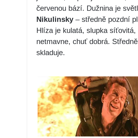
červenou bází. Dužnina je světl
Nikulinsky
– středně pozdní pl
Hlíza je kulatá, slupka síťovitá,
netmavne, chuť dobrá. Středně 
skladuje.