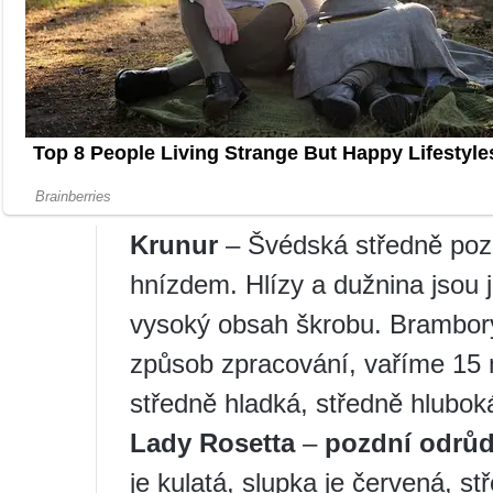
Cardial
– vysoce výnosná odrůd
protáhle oválná, slupka je hlad
Dužnina je světle žlutá, dobré c
háďátku zlatému, středně odolný 
Dobře udržovaný.
Krunur
– Švédská středně poz
hnízdem. Hlízy a dužnina jsou j
vysoký obsah škrobu. Brambory 
způsob zpracování, vaříme 15 
středně hladká, středně hlubo
Lady Rosetta
–
pozdní odrů
je kulatá, slupka je červená, s