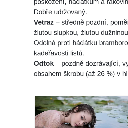
poškození, háďátkům a rakovině
Dobře udržovaný.
Vetraz
– středně pozdní, poměr
žlutou slupkou, žlutou dužnin
Odolná proti háďátku brambor
kadeřavosti listů.
Odtok
– pozdně dozrávající, 
obsahem škrobu (až 26 %) v hl