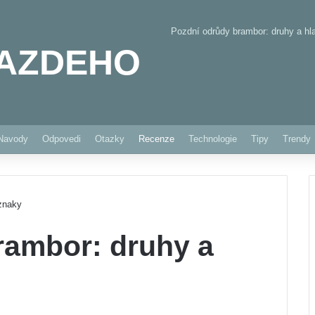
Pozdní odrůdy brambor: druhy a hl
AZDEHO
Pinterest
Navody
Odpovedi
Otazky
Recenze
Technologie
Tipy
Trendy
 znaky
rambor: druhy a