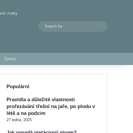
avní znaky
Search
Switch skin
for
Zpravy
Populární
Pravidla a důležité vlastnosti
prořezávání třešní na jaře, po plodu v
létě a na podzim
27 ledna, 2025
Jak vypadá pistáciový strom?