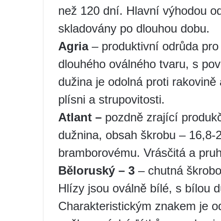
než 120 dní. Hlavní výhodou odr
skladovány po dlouhou dobu.
Agria
– produktivní odrůda pro u
dlouhého oválného tvaru, s pov
dužina je odolná proti rakovin
plísni a strupovitosti.
Atlant –
pozdně zrající produkčn
dužnina, obsah škrobu – 16,8-
bramborovému. Vrásčitá a pruho
Běloruský – 3
– chutná škrobov
Hlízy jsou oválně bílé, s bílou
Charakteristickým znakem je o