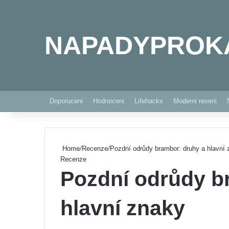
NAPADYPROK
Doporuceni
Hodnoceni
Lifehacks
Moderni reseni
Home
/
Recenze
/
Pozdní odrůdy brambor: druhy a hlavní
Recenze
Pozdní odrůdy b
hlavní znaky