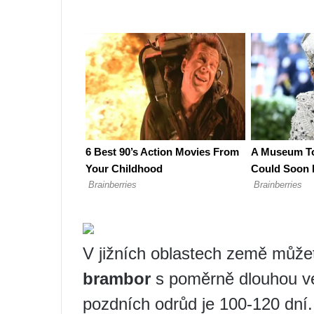
V jižních oblastech země může
brambor
s poměrně dlouhou ve
pozdních odrůd je 100-120 dní. 