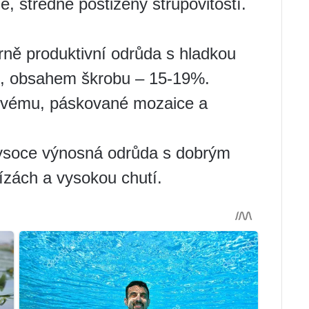
, středně postižený strupovitostí.
ně produktivní odrůda s hladkou
ou, obsahem škrobu – 15-19%.
ovému, páskované mozaice a
vysoce výnosná odrůda s dobrým
ízách a vysokou chutí.