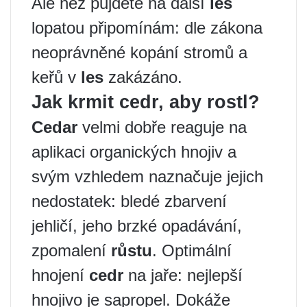
Ale než půjdete na další
les
lopatou připomínám: dle zákona
neoprávněné kopání stromů a
keřů v
les
zakázáno.
Jak krmit cedr, aby rostl?
Cedar
velmi dobře reaguje na
aplikaci organických hnojiv a
svým vzhledem naznačuje jejich
nedostatek: bledé zbarvení
jehličí, jeho brzké opadávání,
zpomalení
růstu
. Optimální
hnojení
cedr
na jaře: nejlepší
hnojivo je sapropel. Dokáže