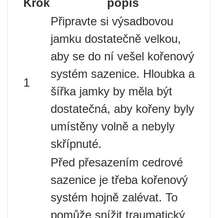
Krok
popis
Připravte si výsadbovou
jamku dostatečně velkou,
aby se do ní vešel kořenový
systém sazenice. Hloubka a
1
šířka jamky by měla být
dostatečná, aby kořeny byly
umístěny volně a nebyly
skřípnuté.
Před přesazením cedrové
sazenice je třeba kořenový
systém hojně zalévat. To
pomůže snížit traumatický