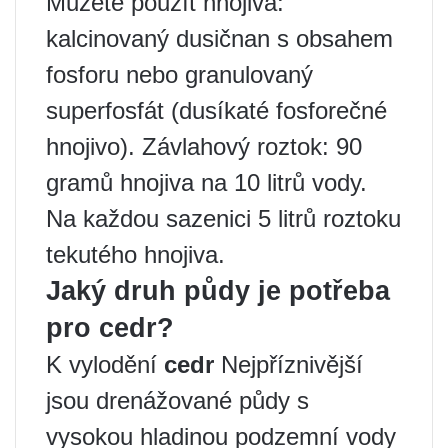
Můžete použít hnojiva:
kalcinovaný dusičnan s obsahem
fosforu nebo granulovaný
superfosfát (dusíkaté fosforečné
hnojivo). Závlahový roztok: 90
gramů hnojiva na 10 litrů vody.
Na každou sazenici 5 litrů roztoku
tekutého hnojiva.
Jaký druh půdy je potřeba
pro cedr?
K vylodění
cedr
Nejpříznivější
jsou drenážované půdy s
vysokou hladinou podzemní vody