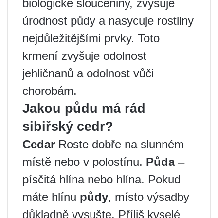
biologické sloučeniny, zvyšuje
úrodnost půdy a nasycuje rostliny
nejdůležitějšími prvky. Toto
krmení zvyšuje odolnost
jehličnanů a odolnost vůči
chorobám.
Jakou půdu má rád
sibiřský cedr?
Cedar
Roste dobře na slunném
místě nebo v polostínu.
Půda
–
písčitá hlína nebo hlína. Pokud
máte hlínu
půdy
, místo výsadby
důkladně vysušte. Příliš kyselé