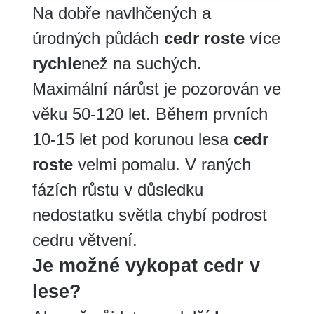
Na dobře navlhčených a
úrodných půdách
cedr roste
více
rychle
než na suchých.
Maximální nárůst je pozorován ve
věku 50-120 let. Během prvních
10-15 let pod korunou lesa
cedr
roste
velmi pomalu. V raných
fázích růstu v důsledku
nedostatku světla chybí podrost
cedru větvení.
Je možné vykopat cedr v
lese?