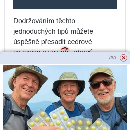
Dodržováním těchto
jednoduchých tipů můžete
úspěšně přesadit cedrové
sazenice a vytvořit zdravý,
krásný stojan. Pamatujte, že cedr
je cenný strom, který vyžaduje
péči a pozornost, ale dokonale
ozdobí vaši zahradu a stane se
skutečným vrcholem krajiny.
Příprava půdy pro
přesazování