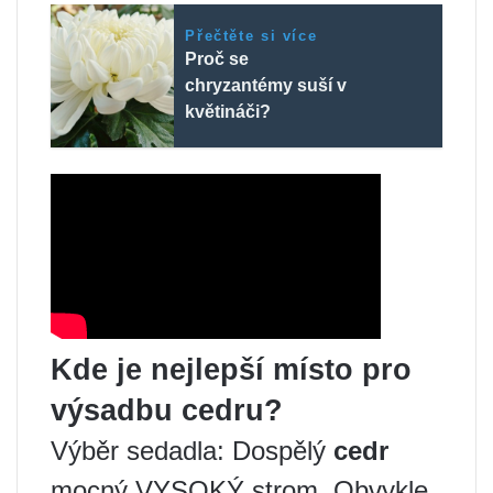
Přečtěte si více
Proč se
chryzantémy suší v
květináči?
Kde je nejlepší místo pro
výsadbu cedru?
Výběr sedadla: Dospělý
cedr
mocný VYSOKÝ strom. Obvykle