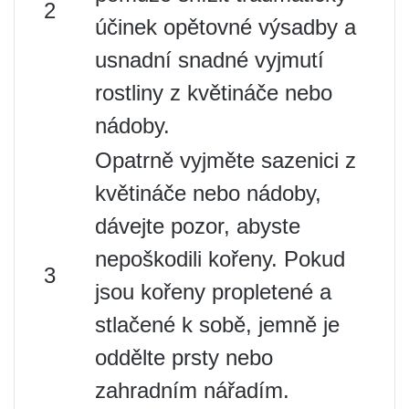
2
účinek opětovné výsadby a
usnadní snadné vyjmutí
rostliny z květináče nebo
nádoby.
Opatrně vyjměte sazenici z
květináče nebo nádoby,
dávejte pozor, abyste
nepoškodili kořeny. Pokud
3
jsou kořeny propletené a
stlačené k sobě, jemně je
oddělte prsty nebo
zahradním nářadím.