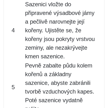
Sazenici vložte do
připravené výsadbové jámy
a pečlivě narovnejte její
4
kořeny. Ujistěte se, že
kořeny jsou pokryty vrstvou
zeminy, ale nezakrývejte
kmen sazenice.
Pevně ​​zabalte půdu kolem
kořenů a základny
sazenice, abyste zabránili
5
tvorbě vzduchových kapes.
Poté sazenice vydatně