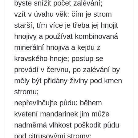
byste snížit počet zalévání;
vzít v úvahu věk: čím je strom
starší, tím více je třeba jej hnojit
hnojivy a používat kombinovaná
minerální hnojiva a kejdu z
kravského hnoje; postup se
provádí v červnu, po zalévání by
měly být přidány živiny pod kmen
stromu;
nepřevlhčujte půdu: během
kvetení mandarinek jim může
nadměrná vlhkost poškodit půdu
pod citrusovými stromy;