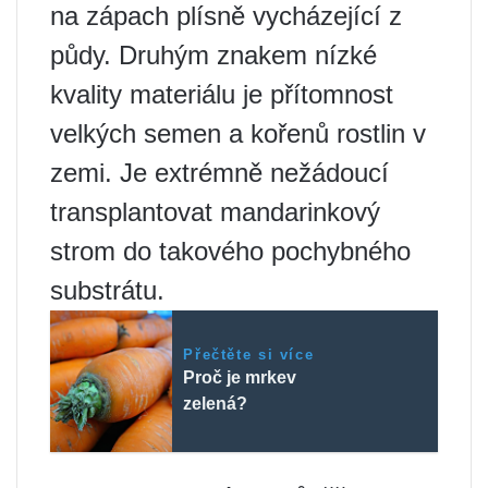
na zápach plísně vycházející z
půdy. Druhým znakem nízké
kvality materiálu je přítomnost
velkých semen a kořenů rostlin v
zemi. Je extrémně nežádoucí
transplantovat mandarinkový
strom do takového pochybného
substrátu.
Přečtěte si více
Proč je mrkev
zelená?