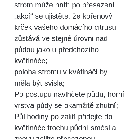
strom může hnít; po přesazení
„akcí“ se ujistěte, že kořenový
krček vašeho domácího citrusu
zůstává ve stejné úrovni nad
půdou jako u předchozího
květináče;
poloha stromu v květináči by
měla být svislá;
Po postupu navlhčete půdu, horní
vrstva půdy se okamžitě zhutní;
Půl hodiny po zalití přidejte do
květináče trochu půdní směsi a
znovu zalijte přesazenou