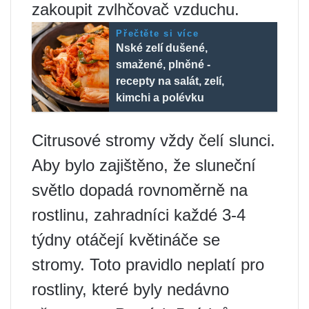
zakoupit zvlhčovač vzduchu.
Přečtěte si více
Nské zelí dušené,
smažené, plněné -
recepty na salát, zelí,
kimchi a polévku
Citrusové stromy vždy čelí slunci.
Aby bylo zajištěno, že sluneční
světlo dopadá rovnoměrně na
rostlinu, zahradníci každé 3-4
týdny otáčejí květináče se
stromy. Toto pravidlo neplatí pro
rostliny, které byly nedávno