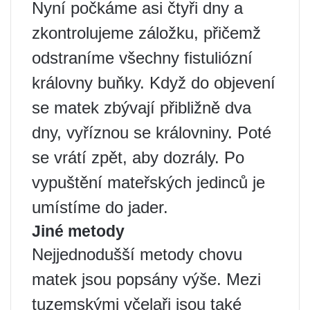
Nyní počkáme asi čtyři dny a
zkontrolujeme záložku, přičemž
odstraníme všechny fistuliózní
královny buňky. Když do objevení
se matek zbývají přibližně dva
dny, vyříznou se královniny. Poté
se vrátí zpět, aby dozrály. Po
vypuštění mateřských jedinců je
umístíme do jader.
Jiné metody
Nejjednodušší metody chovu
matek jsou popsány výše. Mezi
tuzemskými včelaři jsou také