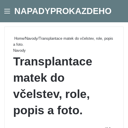
NAPADYPROKAZDEHO
Menu
Se
Home
/
Navody
/
Transplantace matek do včelstev, role, popis
a foto.
Navody
Transplantace
matek do
včelstev, role,
popis a foto.