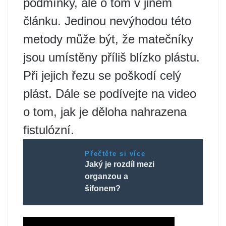
podmínky, ale o tom v jiném
článku. Jedinou nevýhodou této
metody může být, že matečníky
jsou umístěny příliš blízko plástu.
Při jejich řezu se poškodí celý
plást. Dále se podívejte na video
o tom, jak je děloha nahrazena
fistulózní.
Přečtěte si více
Jaký je rozdíl mezi
organzou a
šifonem?