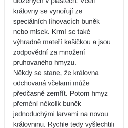
uložených v plástech. Včelí
královny se vynořují ze
speciálních líhovacích buněk
nebo misek. Krmí se také
výhradně mateří kašičkou a jsou
zodpovědní za množení
pruhovaného hmyzu.
Někdy se stane, že královna
odchovaná včelami může
předčasně zemřít. Potom hmyz
přemění několik buněk
jednoduchými larvami na novou
královninu. Rychle tedy vyšlechtili