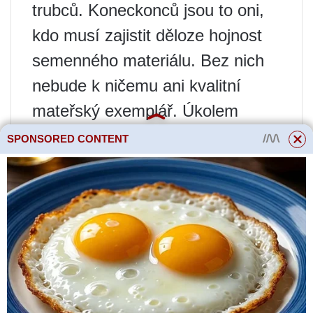
trubců. Koneckonců jsou to oni,
kdo musí zajistit děloze hojnost
semenného materiálu. Bez nich
nebude k ničemu ani kvalitní
mateřský exemplář. Úkolem
mateřské rodiny je vychovat
SPONSORED CONTENT
dobré královny. Zároveň je třeba
pamatovat na to, že je nutné
zakládat mateřské rodiny, když
jsou v těch otcovských
zapečetěná trubčí mláďata. Nyní
se podívejme na chovatelský
kalendář.