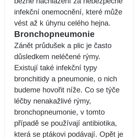
běžné nachlazení za nebezpečné
infekční onemocnění, které může
vést až k úhynu celého hejna.
Bronchopneumonie
Zánět průdušek a plic je často
důsledkem neléčené rýmy.
Existují také infekční typy
bronchitidy a pneumonie, o nich
budeme hovořit níže. Co se týče
léčby nenakažlivé rýmy,
bronchopneumonie, v tomto
případě se používají antibiotika,
která se ptákovi podávají. Opět je