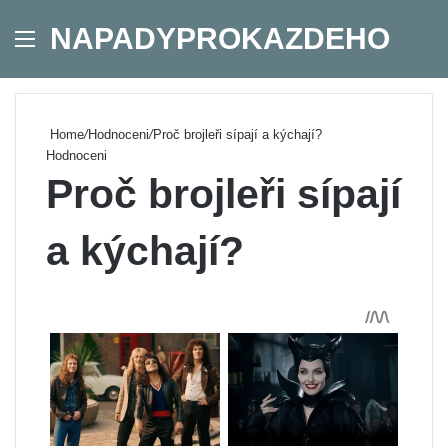
NAPADYPROKAZDEHO
Menu
Se
Home
/
Hodnoceni
/
Proč brojleři sípají a kýchají?
Hodnoceni
Proč brojleři sípají
a kýchají?