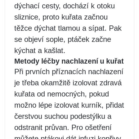
dýchací cesty, dochází k otoku
sliznice, proto kuřata začnou
těžce dýchat tlamou a sípat. Pak
se objeví sople, ptáček začne
kýchat a kašlat.
Metody léčby nachlazení u kuřat
Při prvních příznacích nachlazení
je třeba okamžitě izolovat zdravá
kuřata od nemocných, pokud
možno lépe izolovat kurník, přidat
čerstvou suchou podestýlku a
odstranit průvan. Pro ošetření
můžete ptákovi dát infuzi kopřivy