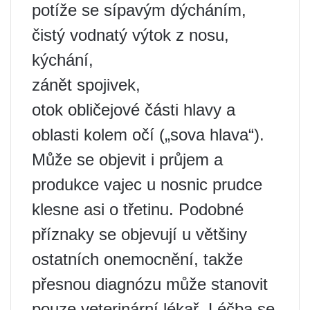
potíže se sípavým dýcháním,
čistý vodnatý výtok z nosu,
kýchání,
zánět spojivek,
otok obličejové části hlavy a
oblasti kolem očí („sova hlava“).
Může se objevit i průjem a
produkce vajec u nosnic prudce
klesne asi o třetinu. Podobné
příznaky se objevují u většiny
ostatních onemocnění, takže
přesnou diagnózu může stanovit
pouze veterinární lékař. Léčba se