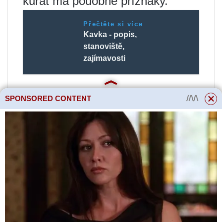
kuřat má podobné příznaky.
Přečtěte si více
Kavka - popis,
stanoviště,
zajímavosti
Přečtěte si více na toto téma:
SPONSORED CONTENT
Zvířata 459
Drůbež 35
Chov kuřat je na první pohled
snadný. Je to vzácný chovatel,
který dosahuje úplného přežití
celého svého dobytka. Pták je
náchylný k různým nemocem.