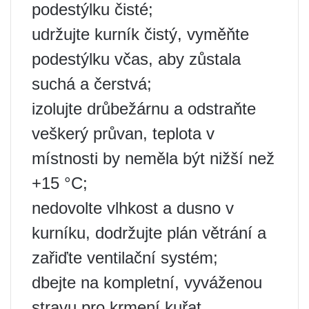
podestýlku čisté;
udržujte kurník čistý, vyměňte
podestýlku včas, aby zůstala
suchá a čerstvá;
izolujte drůbežárnu a odstraňte
veškerý průvan, teplota v
místnosti by neměla být nižší než
+15 °C;
nedovolte vlhkost a dusno v
kurníku, dodržujte plán větrání a
zařiďte ventilační systém;
dbejte na kompletní, vyváženou
stravu pro krmení kuřat,