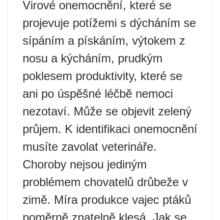
Virové onemocnění, které se
projevuje potížemi s dýcháním se
sípáním a pískáním, výtokem z
nosu a kýcháním, prudkým
poklesem produktivity, které se
ani po úspěšné léčbě nemoci
nezotaví. Může se objevit zelený
průjem. K identifikaci onemocnění
musíte zavolat veterináře.
Choroby nejsou jediným
problémem chovatelů drůbeže v
zimě. Míra produkce vajec ptáků
poměrně znatelně klesá. Jak se