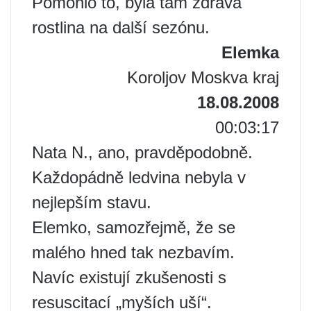
Pomohlo to, byla tam zdravá
rostlina na další sezónu.
Elemka
Koroljov Moskva kraj
18.08.2008
00:03:17
Nata N., ano, pravděpodobně.
Každopádně ledvina nebyla v
nejlepším stavu.
Elemko, samozřejmě, že se
malého hned tak nezbavím.
Navíc existují zkušenosti s
resuscitací „myších uší“.