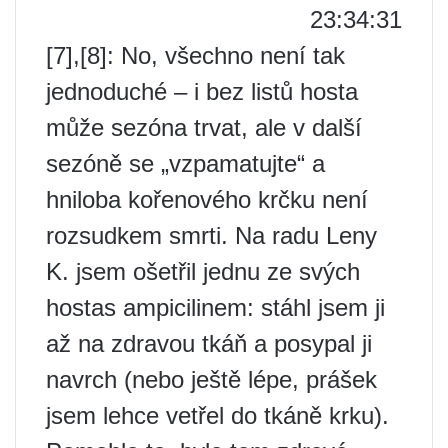
23:34:31
[7],[8]: No, všechno není tak
jednoduché – i bez listů hosta
může sezóna trvat, ale v další
sezóně se „vzpamatujte“ a
hniloba kořenového krčku není
rozsudkem smrti. Na radu Leny
K. jsem ošetřil jednu ze svých
hostas ampicilinem: stáhl jsem ji
až na zdravou tkáň a posypal ji
navrch (nebo ještě lépe, prášek
jsem lehce vetřel do tkáně krku).