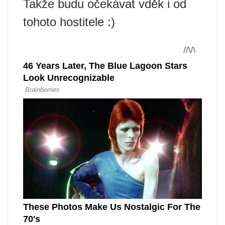
Takže budu očekávat vděk i od
tohoto hostitele :)