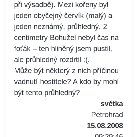
při výsadbě). Mezi kořeny byl
jeden obyčejný červík (malý) a
jeden neznámý, průhledný, 2
centimetry Bohužel nebyl čas na
foťák – ten hliněný jsem pustil,
ale průhledný rozdrtil :(.
Může být některý z nich příčinou
vadnutí hostitele? A kdo by mohl
být tento průhledný?
světka
Petrohrad
15.08.2008
09:29:46