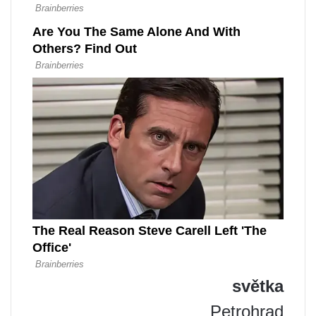
světka
Petrohrad