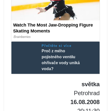
Přečtěte si více
Proč z mého
pojistného ventilu
ohřívače vody uniká
voda?
světka
Petrohrad
16.08.2008
20:11:30