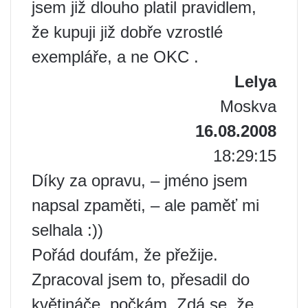
jsem již dlouho platil pravidlem,
že kupuji již dobře vzrostlé
exempláře, a ne OKC .
Lelya
Moskva
16.08.2008
18:29:15
Díky za opravu, – jméno jsem
napsal zpaměti, – ale paměť mi
selhala :))
Pořád doufám, že přežije.
Zpracoval jsem to, přesadil do
květináče, počkám. Zdá se, že