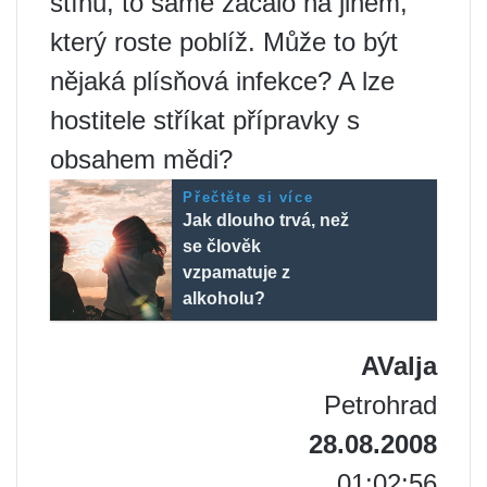
stínu, to samé začalo na jiném,
který roste poblíž. Může to být
nějaká plísňová infekce? A lze
hostitele stříkat přípravky s
obsahem mědi?
Přečtěte si více
Jak dlouho trvá, než
se člověk
vzpamatuje z
alkoholu?
AValja
Petrohrad
28.08.2008
01:02:56