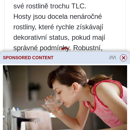
své rostlině trochu TLC.
Hosty jsou docela nenáročné
rostliny, které rychle získávají
dekorativní status, pokud mají
správné podmínky. Robustní,
odstín tolerantní a svěží, hostas
SPONSORED CONTENT
nabízí nekonečné kombinace
odstínu listů, tvaru a textury.
Rostliny mají neuvěřitelnou
schopnost žít šťastně na místech
s tak malým množstvím slunce,
kde by většina trvalek uhynula.