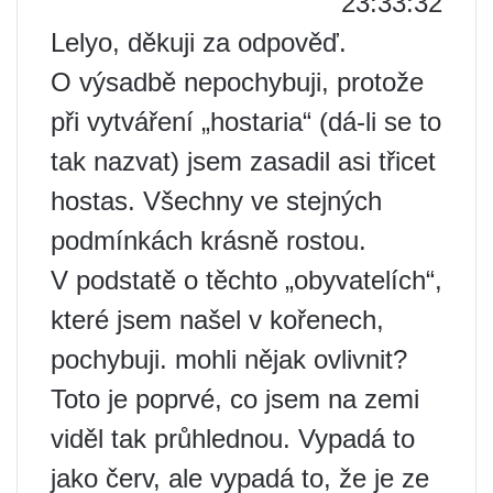
23:33:32
Lelyo, děkuji za odpověď.
O výsadbě nepochybuji, protože
při vytváření „hostaria“ (dá-li se to
tak nazvat) jsem zasadil asi třicet
hostas. Všechny ve stejných
podmínkách krásně rostou.
V podstatě o těchto „obyvatelích“,
které jsem našel v kořenech,
pochybuji. mohli nějak ovlivnit?
Toto je poprvé, co jsem na zemi
viděl tak průhlednou. Vypadá to
jako červ, ale vypadá to, že je ze