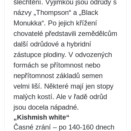
šlechtění. Výjimkou jsou odrůdy s
názvy „Thompson“ a „Black
Monukka“. Po jejich křížení
chovatelé představili zemědělcům
další odrůdové a hybridní
zástupce plodiny. V odvozených
formách se přítomnost nebo
nepřítomnost základů semen
velmi liší. Některé mají jen stopy
malých kostí. Ale v řadě odrůd
jsou docela nápadné.
„Kishmish white“
Časné zrání – po 140-160 dnech