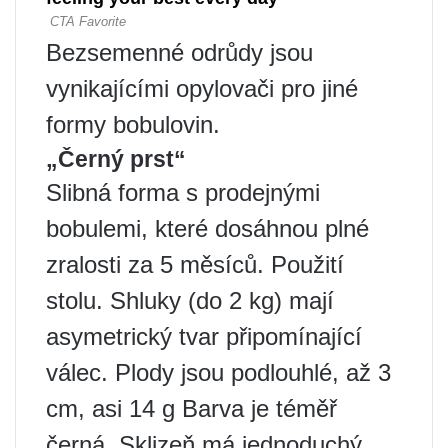
Bezsemenné odrůdy jsou
vynikajícími opylovači pro jiné
formy bobulovin.
„Černý prst“
Slibná forma s prodejnými
bobulemi, které dosáhnou plné
zralosti za 5 měsíců. Použití
stolu. Shluky (do 2 kg) mají
asymetrický tvar připomínající
válec. Plody jsou podlouhlé, až 3
cm, asi 14 g Barva je téměř
černá. Sklizeň má jednoduchý