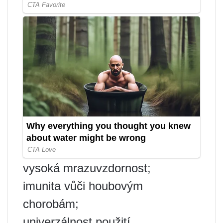
vysoká mrazuvzdornost;
imunita vůči houbovým
chorobám;
univerzálnost použití.