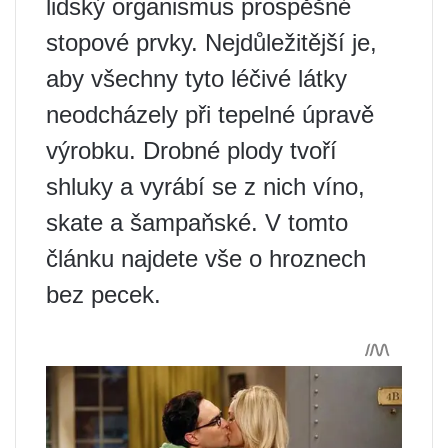
lidský organismus prospěšné
stopové prvky. Nejdůležitější je,
aby všechny tyto léčivé látky
neodcházely při tepelné úpravě
výrobku. Drobné plody tvoří
shluky a vyrábí se z nich víno,
skate a šampaňské. V tomto
článku najdete vše o hroznech
bez pecek.