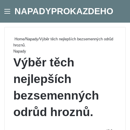
NAPADYPROKAZDEHO
Menu
Se
Home
/
Napady
/
Výběr těch nejlepších bezsemenných odrůd
hroznů.
Napady
Výběr těch
nejlepších
bezsemenných
odrůd hroznů.