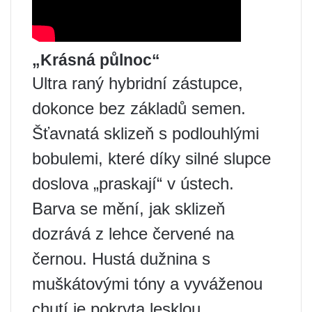
„Krásná půlnoc“
Ultra raný hybridní zástupce,
dokonce bez základů semen.
Šťavnatá sklizeň s podlouhlými
bobulemi, které díky silné slupce
doslova „praskají“ v ústech.
Barva se mění, jak sklizeň
dozrává z lehce červené na
černou. Hustá dužnina s
muškátovými tóny a vyváženou
chutí je pokryta lesklou