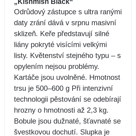
„Kishmish Black“
Odrůdový zástupce s ultra ranými
daty zrání dává v srpnu masivní
sklizeň. Keře představují silné
liány pokryté visícími velkými
listy. Květenství stejného typu – s
opylením nejsou problémy.
Kartáče jsou uvolněné. Hmotnost
trsu je 500–600 g Při intenzivní
technologii pěstování se odebírají
hrozny o hmotnosti až 2,3 kg.
Bobule jsou dužnaté, šťavnaté se
švestkovou dochutí. Slupka je