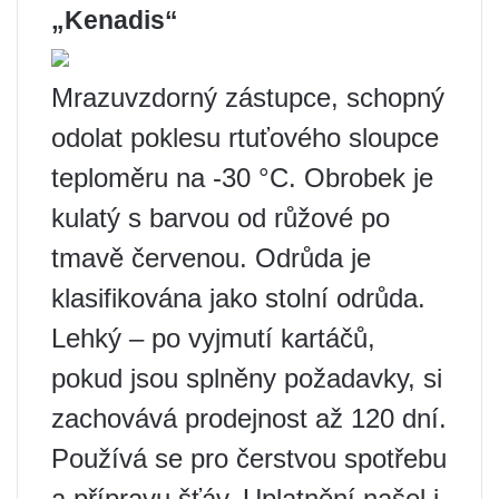
„Kenadis“
Mrazuvzdorný zástupce, schopný
odolat poklesu rtuťového sloupce
teploměru na -30 °C. Obrobek je
kulatý s barvou od růžové po
tmavě červenou. Odrůda je
klasifikována jako stolní odrůda.
Lehký – po vyjmutí kartáčů,
pokud jsou splněny požadavky, si
zachovává prodejnost až 120 dní.
Používá se pro čerstvou spotřebu
a přípravu šťáv. Uplatnění našel i