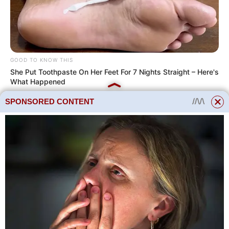
SPONSORED CONTENT