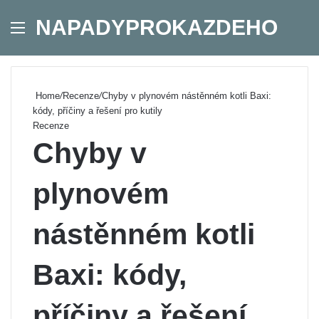
NAPADYPROKAZDEHO
Menu
Se
Home
/
Recenze
/
Chyby v plynovém nástěnném kotli Baxi:
kódy, příčiny a řešení pro kutily
Recenze
Chyby v
plynovém
nástěnném kotli
Baxi: kódy,
příčiny a řešení