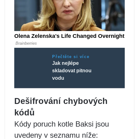
Přečtěte si více
Jak nejlépe
skladovat pitnou
vodu
Dešifrování chybových
kódů
Kódy poruch kotle Baksi jsou
uvedeny v seznamu níže: