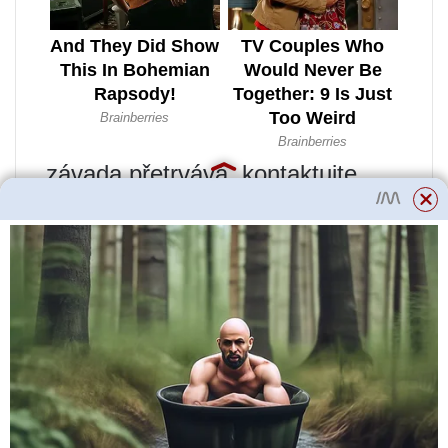
závada přetrvává, kontaktujte
servis
Ztráta plamene při provozu kotle
(hodnota ionizačního proudu je
pod přípustnou hodnotou)
Kontaktujte servisní organizaci
Minimální hodnota otáček
ventilátoru