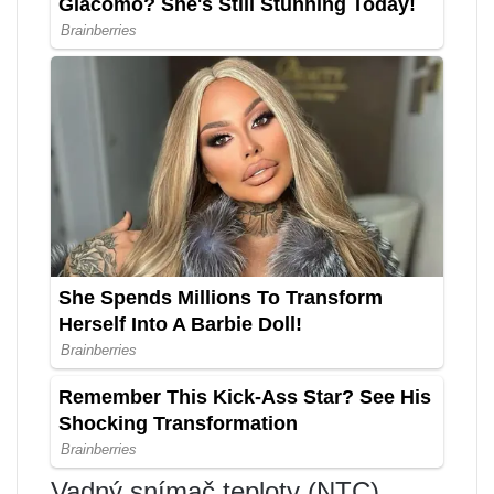
Vadný snímač teploty (NTC).