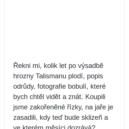
Řekni mi, kolik let po výsadbě
hrozny Talismanu plodí, popis
odrůdy, fotografie bobulí, které
bych chtěl vidět a znát. Koupili
jsme zakořeněné řízky, na jaře je
zasadili, kdy teď bude sklizeň a
ve kterém měsíci dozrává?