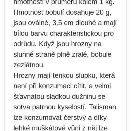
hmotnosti v průměru kolem 1 kg.
Hmotnost bobulí dosahuje 20 g,
jsou oválné, 3,5 cm dlouhé a mají
bílou barvu charakteristickou pro
odrůdu. Když jsou hrozny na
slunné straně plně zralé, bobule
zezlátnou.
Hrozny mají tenkou slupku, která
není při konzumaci cítit, a velmi
šťavnatou sladkou dužninu se
sotva patrnou kyselostí. Talisman
lze konzumovat čerstvý a díky
lehké muškátové vůni z něj lze