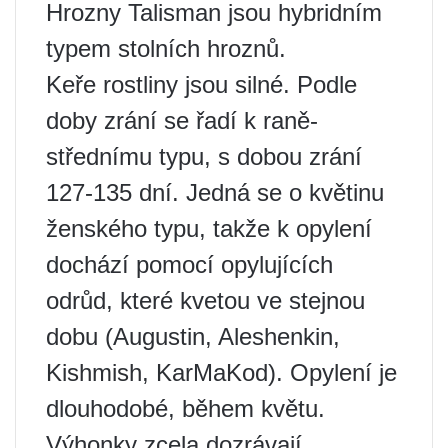
Hrozny Talisman jsou hybridním
typem stolních hroznů.
Keře rostliny jsou silné. Podle
doby zrání se řadí k raně-
střednímu typu, s dobou zrání
127-135 dní. Jedná se o květinu
ženského typu, takže k opylení
dochází pomocí opylujících
odrůd, které kvetou ve stejnou
dobu (Augustin, Aleshenkin,
Kishmish, KarMaKod). Opylení je
dlouhodobé, během květu.
Výhonky zcela dozrávají
.