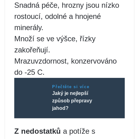
Snadná péče, hrozny jsou nízko
rostoucí, odolné a hnojené
minerály.
Množí se ve výšce, řízky
zakořeňují.
Mrazuvzdornost, konzervováno
do -25 C.
Přečtěte si více
Jaký je nejlepší
způsob přepravy
jahod?
Z nedostatků
a potíže s