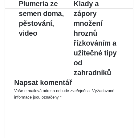
Plumeria ze
Klady a
semen doma,
zápory
pěstování,
množení
video
hroznů
řízkováním a
užitečné tipy
od
zahradníků
Napsat komentář
Vaše e-mailová adresa nebude zveřejněna.
Vyžadované
informace jsou označeny
*
K
o
m
e
n
t