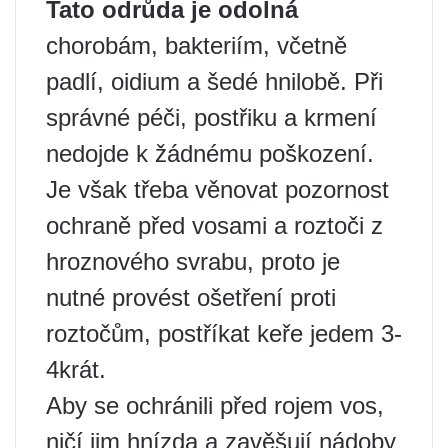
Tato odrůda je odolná
chorobám, bakteriím, včetně
padlí, oidium a šedé hnilobě. Při
správné péči, postřiku a krmení
nedojde k žádnému poškození.
Je však třeba věnovat pozornost
ochraně před vosami a roztoči z
hroznového svrabu, proto je
nutné provést ošetření proti
roztočům, postříkat keře jedem 3-
4krát.
Aby se ochránili před rojem vos,
ničí jim hnízda a zavěšují nádoby