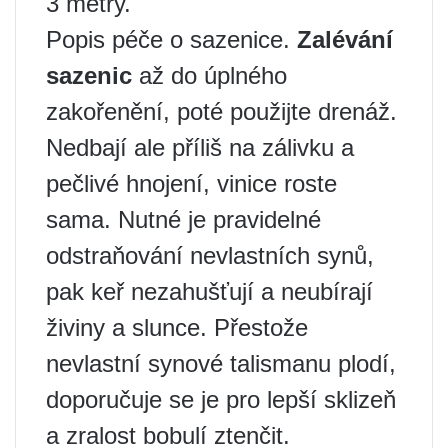
3 metry.
Popis péče o sazenice.
Zalévání
sazenic
až do úplného
zakořenění, poté použijte drenáž.
Nedbají ale příliš na zálivku a
pečlivé hnojení, vinice roste
sama. Nutné je pravidelné
odstraňování nevlastních synů,
pak keř nezahušťují a neubírají
živiny a slunce. Přestože
nevlastní synové talismanu plodí,
doporučuje se je pro lepší sklizeň
a zralost bobulí ztenčit.