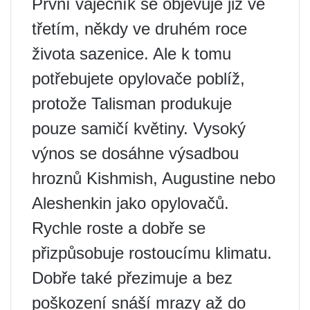
První vaječník se objevuje již ve
třetím, někdy ve druhém roce
života sazenice. Ale k tomu
potřebujete opylovače poblíž,
protože Talisman produkuje
pouze samičí květiny. Vysoký
výnos se dosáhne výsadbou
hroznů Kishmish, Augustine nebo
Aleshenkin jako opylovačů.
Rychle roste a dobře se
přizpůsobuje rostoucímu klimatu.
Dobře také přezimuje a bez
poškození snáší mrazy až do