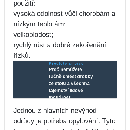
použití;
vysoká odolnost vůči chorobám a
nízkým teplotám;
velkoplodost;
rychlý růst a dobré zakořenění
řízků.
Přečtěte si více
Proč nemůžete
ručně smést drobky
ze stolu a všechna
tajemství lidové
moudrosti
Jednou z hlavních nevýhod
odrůdy je potřeba opylování. Tyto