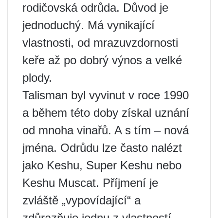
rodičovská odrůda. Důvod je
jednoduchý. Má vynikající
vlastnosti, od mrazuvzdornosti
keře až po dobrý výnos a velké
plody.
Talisman byl vyvinut v roce 1990
a během této doby získal uznání
od mnoha vinařů. A s tím – nová
jména. Odrůdu lze často nalézt
jako Keshu, Super Keshu nebo
Keshu Muscat. Příjmení je
zvláště „vypovídající“ a
zdůrazňuje jednu z vlastností