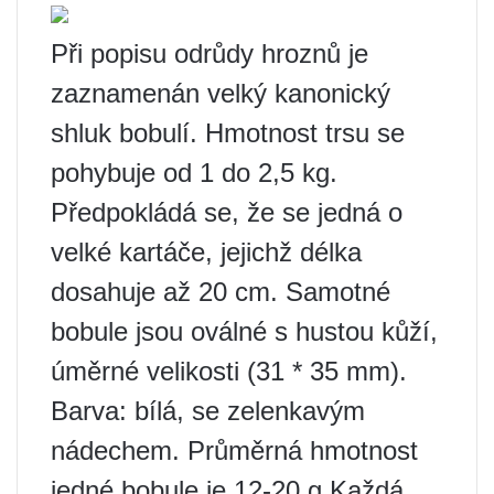
Při popisu odrůdy hroznů je
zaznamenán velký kanonický
shluk bobulí. Hmotnost trsu se
pohybuje od 1 do 2,5 kg.
Předpokládá se, že se jedná o
velké kartáče, jejichž délka
dosahuje až 20 cm. Samotné
bobule jsou oválné s hustou kůží,
úměrné velikosti (31 * 35 mm).
Barva: bílá, se zelenkavým
nádechem. Průměrná hmotnost
jedné bobule je 12-20 g Každá