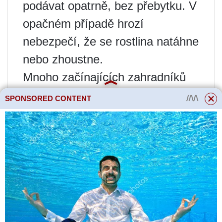
podávat opatrně, bez přebytku. V
opačném případě hrozí
nebezpečí, že se rostlina natáhne
nebo zhoustne.
Mnoho začínajících zahradníků
se zajímá o to, jaká by měla být
SPONSORED CONTENT
půda před výsadbou stínící
rostliny? Přirozeně jsou v tomto
případě rostliny ještě náročnější
na složení půdy než za běžných
podmínek. Proto při výsadbě i tak
zcela nenáročného keře, jako je
obyčejná zahradní kalina, je