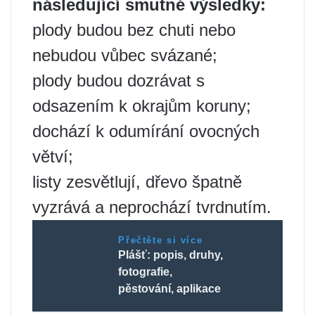
následující smutné výsledky:
plody budou bez chuti nebo
nebudou vůbec svázané;
plody budou dozrávat s
odsazením k okrajům koruny;
dochází k odumírání ovocných
větví;
listy zesvětlují, dřevo špatně
vyzrává a neprochází tvrdnutím.
Přečtěte si více
Plášť: popis, druhy,
fotografie,
pěstování, aplikace