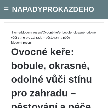
NAPADYPROKAZDEHO
Menu
Se
Home
/
Moderni reseni
/
Ovocné keře: bobule, okrasné, odolné
vůči stínu pro zahradu – pěstování a péče
Moderni reseni
Ovocné keře:
bobule, okrasné,
odolné vůči stínu
pro zahradu –
pěstování a péče