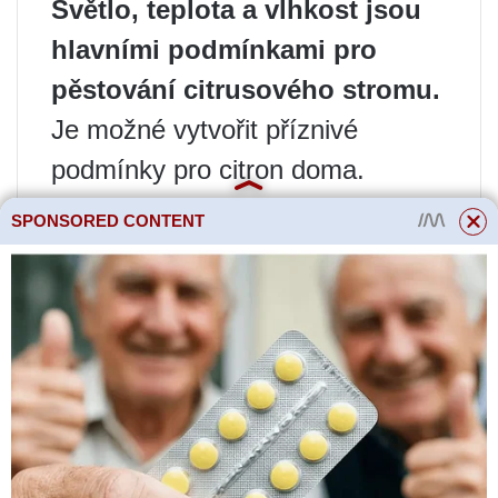
Světlo, teplota a vlhkost jsou
hlavními podmínkami pro
pěstování citrusového stromu.
Je možné vytvořit příznivé
podmínky pro citron doma.
Prudká změna podmínek
SPONSORED CONTENT
zadržení je nepřijatelná, například
přeskupení nebo odstranění na
ulici – rostlina může přestat
kvést.
Zdraví a imunita
Viry a bakterie jsou jednou z
příčin chorob stromů. Některé z