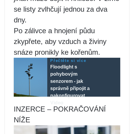
se listy zvlhčují jednou za dva
dny.
Po zálivce a hnojení půdu
zkypřete, aby vzduch a živiny
snáze pronikly ke kořenům.
Přečtěte si více
Floodlight s
pohybovým
senzorem - jak
správně připojit a
nakonfigurovat
Video
INZERCE – POKRAČOVÁNÍ
NÍŽE