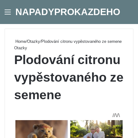
NAPADYPROKAZDEHO
Menu
Se
Home
/
Otazky
/
Plodování citronu vypěstovaného ze semene
Otazky
Plodování citronu
vypěstovaného ze
semene