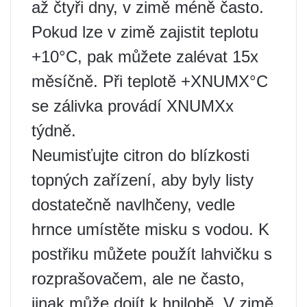
až čtyři dny, v zimě méně často.
Pokud lze v zimě zajistit teplotu
+10°C, pak můžete zalévat 15x
měsíčně. Při teplotě +XNUMX°C
se zálivka provádí XNUMXx
týdně.
Neumisťujte citron do blízkosti
topných zařízení, aby byly listy
dostatečně navlhčeny, vedle
hrnce umístěte misku s vodou. K
postřiku můžete použít lahvičku s
rozprašovačem, ale ne často,
jinak může dojít k hnilobě. V zimě