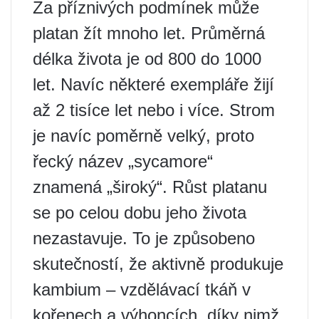
Za příznivých podmínek může
platan žít mnoho let. Průměrná
délka života je od 800 do 1000
let. Navíc některé exempláře žijí
až 2 tisíce let nebo i více. Strom
je navíc poměrně velký, proto
řecký název „sycamore“
znamená „široký“. Růst platanu
se po celou dobu jeho života
nezastavuje. To je způsobeno
skutečností, že aktivně produkuje
kambium – vzdělávací tkáň v
kořenech a výhoncích, díky nimž