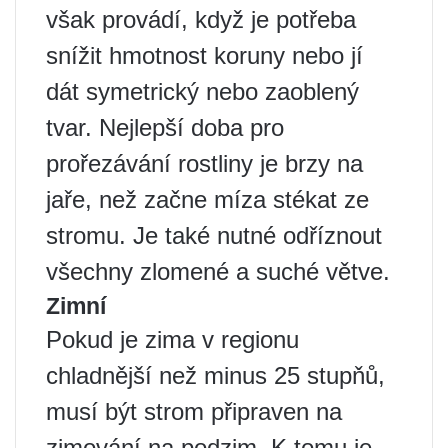
však provádí, když je potřeba
snížit hmotnost koruny nebo jí
dát symetrický nebo zaoblený
tvar. Nejlepší doba pro
prořezávání rostliny je brzy na
jaře, než začne míza stékat ze
stromu. Je také nutné odříznout
všechny zlomené a suché větve.
Zimní
Pokud je zima v regionu
chladnější než minus 25 stupňů,
musí být strom připraven na
zimování na podzim. K tomu je