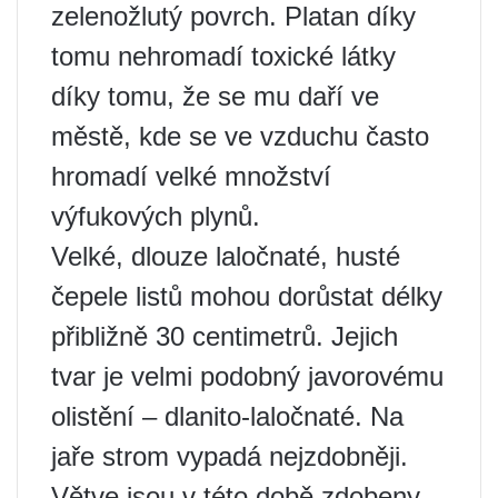
zelenožlutý povrch. Platan díky
tomu nehromadí toxické látky
díky tomu, že se mu daří ve
městě, kde se ve vzduchu často
hromadí velké množství
výfukových plynů.
Velké, dlouze laločnaté, husté
čepele listů mohou dorůstat délky
přibližně 30 centimetrů. Jejich
tvar je velmi podobný javorovému
olistění – dlanito-laločnaté. Na
jaře strom vypadá nejzdobněji.
Větve jsou v této době zdobeny