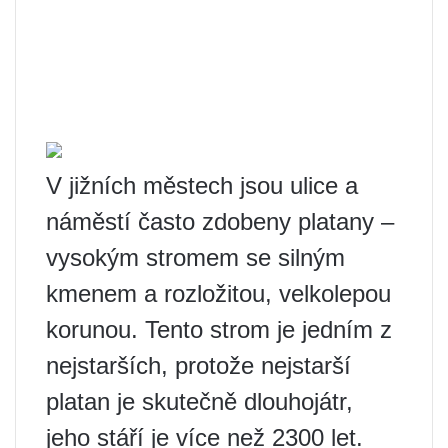
V jižních městech jsou ulice a
náměstí často zdobeny platany –
vysokým stromem se silným
kmenem a rozložitou, velkolepou
korunou. Tento strom je jedním z
nejstarších, protože nejstarší
platan je skutečně dlouhojátr,
jeho stáří je více než 2300 let.