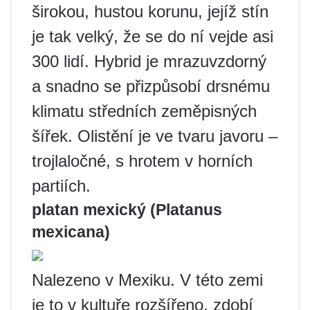
širokou, hustou korunu, jejíž stín
je tak velký, že se do ní vejde asi
300 lidí. Hybrid je mrazuvzdorný
a snadno se přizpůsobí drsnému
klimatu středních zeměpisných
šířek. Olistění je ve tvaru javoru –
trojlaločné, s hrotem v horních
partiích.
platan mexický (Platanus
mexicana)
Nalezeno v Mexiku. V této zemi
je to v kultuře rozšířeno, zdobí