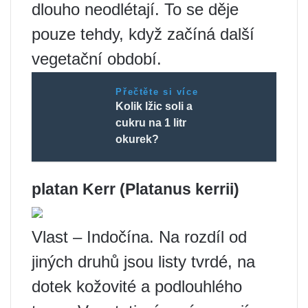
dlouho neodlétají. To se děje
pouze tehdy, když začíná další
vegetační období.
Přečtěte si více
Kolik lžic soli a
cukru na 1 litr
okurek?
platan Kerr (Platanus kerrii)
Vlast – Indočína. Na rozdíl od
jiných druhů jsou listy tvrdé, na
dotek kožovité a podlouhlého