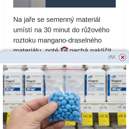
Na jaře se semenný materiál
umístí na 30 minut do růžového
roztoku mangano-draselného
materiálu, poté se nechá naklíčit
máčením ve studené vodě. Když
se objeví první výhonky, semena
se zasadí do květináčů
naplněných pískem smíchaným s
rašelinou. Měli by být zasazeny
do hloubky pouze 0,2 cm Zakryjte
plodiny nahoře filmem, protože