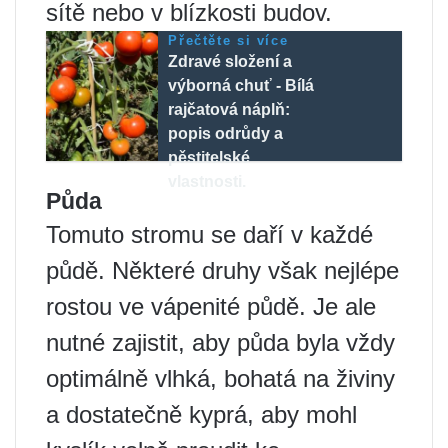
sítě nebo v blízkosti budov.
Přečtěte si více
Zdravé složení a
výborná chuť - Bílá
rajčatová náplň:
popis odrůdy a
pěstitelské
vlastnosti.
Půda
Tomuto stromu se daří v každé
půdě. Některé druhy však nejlépe
rostou ve vápenité půdě. Je ale
nutné zajistit, aby půda byla vždy
optimálně vlhká, bohatá na živiny
a dostatečně kyprá, aby mohl