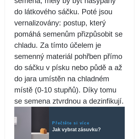
semena; měly by být nasypány
do látkového sáčku. Poté jsou
vernalizovány: postup, který
pomáhá semenům přizpůsobit se
chladu. Za tímto účelem je
semenný materiál pohřben přímo
do sáčku v písku nebo půdě a až
do jara umístěn na chladném
místě (0-10 stupňů). Díky tomu
se semena ztvrdnou a dezinfikují.
Přečtěte si více
Jak vybrat zásuvku?