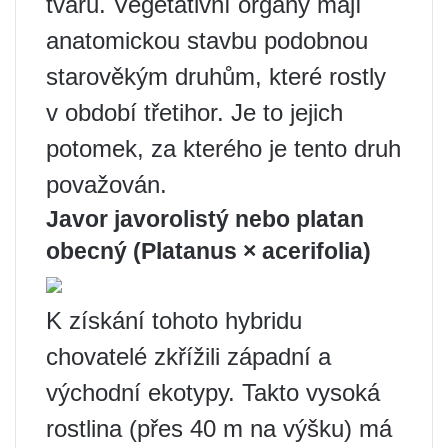
tvaru. Vegetativní orgány mají
anatomickou stavbu podobnou
starověkým druhům, které rostly
v období třetihor. Je to jejich
potomek, za kterého je tento druh
považován.
Javor javorolistý nebo platan
obecný (Platanus × acerifolia)
K získání tohoto hybridu
chovatelé zkřížili západní a
východní ekotypy. Takto vysoká
rostlina (přes 40 m na výšku) má