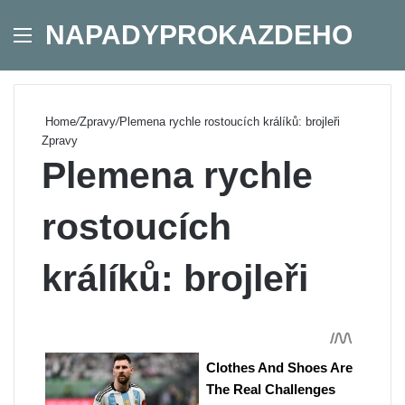
NAPADYPROKAZDEHO
Menu
Se
Home
/
Zpravy
/
Plemena rychle rostoucích králíků: brojleři
Zpravy
Plemena rychle
rostoucích
králíků: brojleři