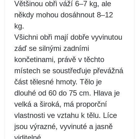
Většinou obři váží 6–7 kg, ale
někdy mohou dosáhnout 8–12
kg.
Všichni obři mají dobře vyvinutou
záď se silnými zadními
končetinami, právě v těchto
místech se soustřeďuje převážná
část tělesné hmoty. Tělo je
dlouhé od 60 do 75 cm. Hlava je
velká a široká, má proporční
vlastnosti ve vztahu k tělu. Líce
jsou výrazné, vyvinuté a jasně
viditelné.