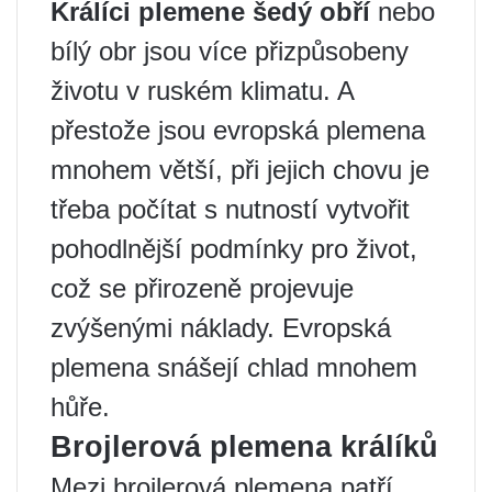
Králíci plemene šedý obří
nebo
bílý obr jsou více přizpůsobeny
životu v ruském klimatu. A
přestože jsou evropská plemena
mnohem větší, při jejich chovu je
třeba počítat s nutností vytvořit
pohodlnější podmínky pro život,
což se přirozeně projevuje
zvýšenými náklady. Evropská
plemena snášejí chlad mnohem
hůře.
Brojlerová plemena králíků
Mezi brojlerová plemena patří