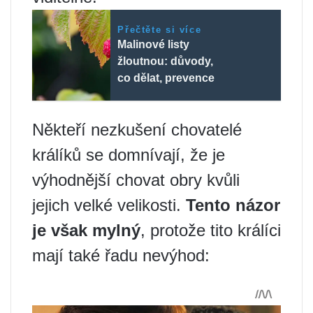
Přečtěte si více
Malinové listy
žloutnou: důvody,
co dělat, prevence
Někteří nezkušení chovatelé
králíků se domnívají, že je
výhodnější chovat obry kvůli
jejich velké velikosti.
Tento názor
je však mylný
, protože tito králíci
mají také řadu nevýhod: