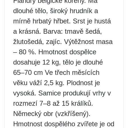
Flandry belgické kořeny. Má
dlouhé tělo, široký hrudník a
mírně hrbatý hřbet. Srst je hustá
a krásná. Barva: tmavě šedá,
žlutošedá, zajíc. Výtěžnost masa
– 80 %. Hmotnost dospělce
dosahuje 12 kg, tělo je dlouhé
65–70 cm Ve třech měsících
věku váží 2,5 kg. Plodnost je
vysoká. Samice produkují vrhy v
rozmezí 7–8 až 15 králíků.
Německý obr (vzkříšený).
Hmotnost dospělého zvířete je od