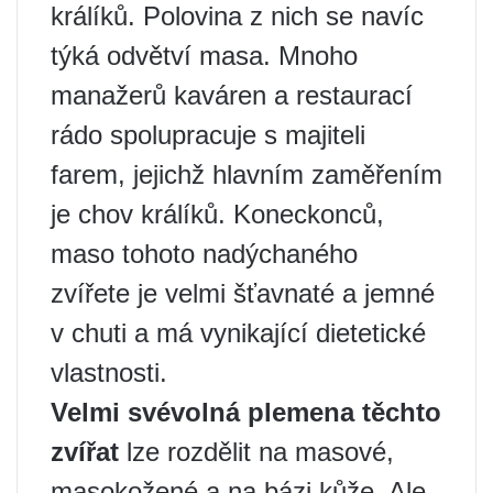
králíků. Polovina z nich se navíc
týká odvětví masa. Mnoho
manažerů kaváren a restaurací
rádo spolupracuje s majiteli
farem, jejichž hlavním zaměřením
je chov králíků. Koneckonců,
maso tohoto nadýchaného
zvířete je velmi šťavnaté a jemné
v chuti a má vynikající dietetické
vlastnosti.
Velmi svévolná plemena těchto
zvířat
lze rozdělit na masové,
masokožené a na bázi kůže. Ale