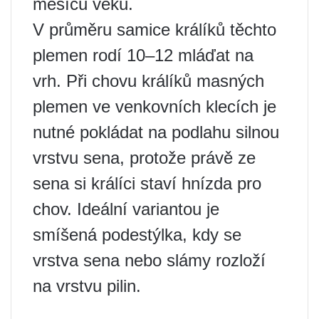
měsíců věku.
V průměru samice králíků těchto
plemen rodí 10–12 mláďat na
vrh. Při chovu králíků masných
plemen ve venkovních klecích je
nutné pokládat na podlahu silnou
vrstvu sena, protože právě ze
sena si králíci staví hnízda pro
chov. Ideální variantou je
smíšená podestýlka, kdy se
vrstva sena nebo slámy rozloží
na vrstvu pilin.