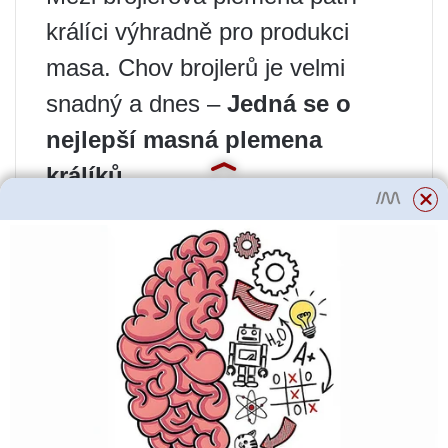
králíci výhradně pro produkci
masa. Chov brojlerů je velmi
snadný a dnes –
Jedná se o
nejlepší masná plemena
králíků
.
Mezi brojleři patří:
Novozélandské plemeno (bílé a
červené). Toto plemeno bylo
vychováno křížením flanderského
obra s belgickým zajícem. Barva
– bílá a červená. Zástupci tohoto