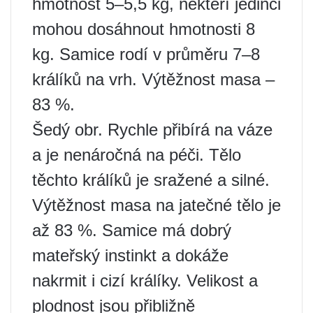
hmotnost 5–5,5 kg, někteří jedinci
mohou dosáhnout hmotnosti 8
kg. Samice rodí v průměru 7–8
králíků na vrh. Výtěžnost masa –
83 %.
Šedý obr. Rychle přibírá na váze
a je nenáročná na péči. Tělo
těchto králíků je sražené a silné.
Výtěžnost masa na jatečné tělo je
až 83 %. Samice má dobrý
mateřský instinkt a dokáže
nakrmit i cizí králíky. Velikost a
plodnost jsou přibližně