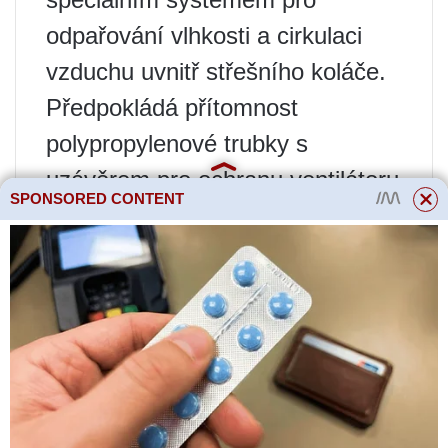
odpařování vlhkosti a cirkulaci
vzduchu uvnitř střešního koláče.
Předpokládá přítomnost
polypropylenové trubky s
uzávěrem pro ochranu ventilátoru
SPONSORED CONTENT
před srážkami.
Přečtěte si více
Chyby při provozu
kotle Ariston
Jak se staví plochá