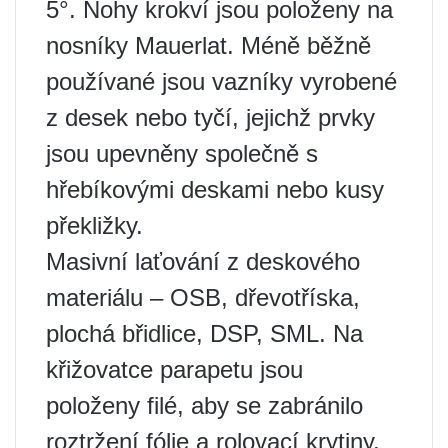
5°. Nohy krokví jsou položeny na
nosníky Mauerlat. Méně běžně
používané jsou vazníky vyrobené
z desek nebo tyčí, jejichž prvky
jsou upevněny společně s
hřebíkovými deskami nebo kusy
překližky.
Masivní laťování z deskového
materiálu – OSB, dřevotříska,
plochá břidlice, DSP, SML. Na
křižovatce parapetu jsou
položeny filé, aby se zabránilo
roztržení fólie a rolovací krytiny.