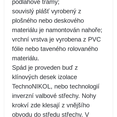
podlahové trámy;
souvislý plášť vyrobený z
plošného nebo deskového
materiálu je namontován nahoře;
vrchní vrstva je vyrobena z PVC
fólie nebo taveného rolovaného
materiálu.
Spád je proveden buď z
klínových desek izolace
TechnoNIKOL, nebo technologií
inverzní valbové střechy. Nohy
krokví zde klesají z vnějšího
obvodu do středu střechy. V