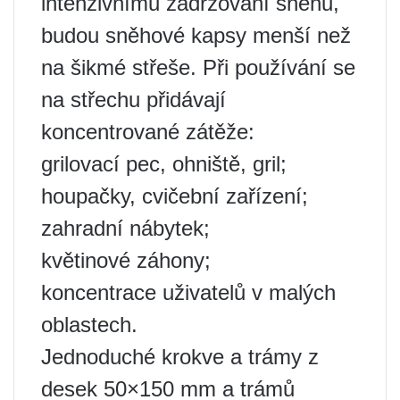
intenzivnímu zadržování sněhu,
budou sněhové kapsy menší než
na šikmé střeše. Při používání se
na střechu přidávají
koncentrované zátěže:
grilovací pec, ohniště, gril;
houpačky, cvičební zařízení;
zahradní nábytek;
květinové záhony;
koncentrace uživatelů v malých
oblastech.
Jednoduché krokve a trámy z
desek 50×150 mm a trámů