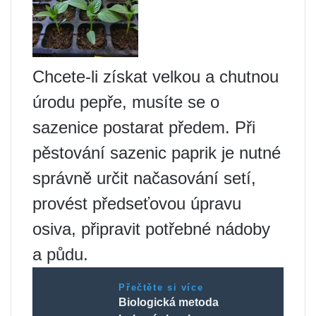
Chcete-li získat velkou a chutnou
úrodu pepře, musíte se o
sazenice postarat předem. Při
pěstování sazenic paprik je nutné
správně určit načasování setí,
provést předseťovou úpravu
osiva, připravit potřebné nádoby
a půdu.
Přečtěte si více
Biologická metoda