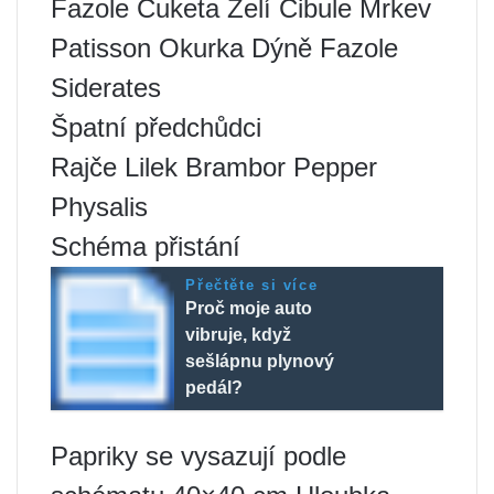
Fazole Cuketa Zelí Cibule Mrkev
Patisson Okurka Dýně Fazole
Siderates
Špatní předchůdci
Rajče Lilek Brambor Pepper
Physalis
Schéma přistání
Přečtěte si více
Proč moje auto
vibruje, když
sešlápnu plynový
pedál?
Papriky se vysazují podle