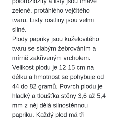
polorozložitý a listy jsou tmavě
zelené, protáhlého vejčitého
tvaru. Listy rostliny jsou velmi
silné.
Plody papriky jsou kuželovitého
tvaru se slabým žebrováním a
mírně zakřiveným vrcholem.
Velikost plodu je 12-15 cm na
délku a hmotnost se pohybuje od
44 do 82 gramů. Povrch plodu je
hladký a tloušťka stěny 3,6 až 5,4
mm z něj dělá silnostěnnou
papriku. Každý plod má tři