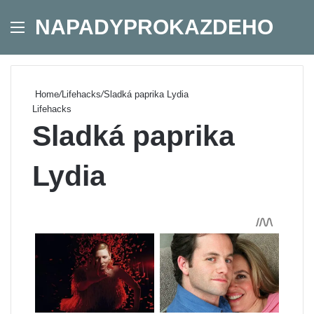
NAPADYPROKAZDEHO
Menu
Se
Home
/
Lifehacks
/
Sladká paprika Lydia
Lifehacks
Sladká paprika
Lydia