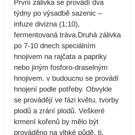
První zálivka se provádí dva
týdny po výsadbě sazenic –
infuze divizna (1:10),
fermentovaná tráva.Druhá zálivka
po 7-10 dnech speciálním
hnojivem na rajčata a papriky
nebo jiným fosforo-draselným
hnojivem. v budoucnu se provádí
hnojení podle potřeby. Obvykle
se provádějí ve fázi květu, tvorby
plodů a zrání plodů. Veškeré
krmení kořenů by mělo být
prováděno na vlhké půdě, tj.