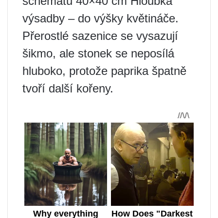
schématu 40×40 cm Hloubka
výsadby – do výšky květináče.
Přerostlé sazenice se vysazují
šikmo, ale stonek se neposílá
hluboko, protože paprika špatně
tvoří další kořeny.