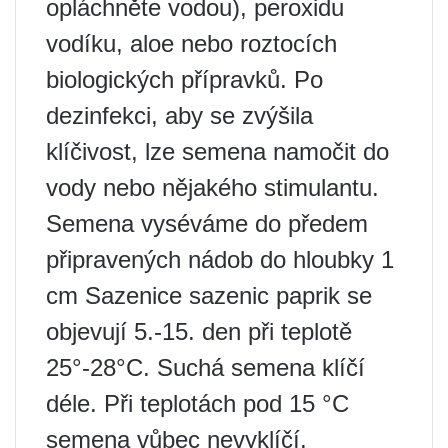
opláchněte vodou), peroxidu
vodíku, aloe nebo roztocích
biologických přípravků. Po
dezinfekci, aby se zvýšila
klíčivost, lze semena namočit do
vody nebo nějakého stimulantu.
Semena vyséváme do předem
připravených nádob do hloubky 1
cm Sazenice sazenic paprik se
objevují 5.-15. den při teplotě
25°-28°C. Suchá semena klíčí
déle. Při teplotách pod 15 °C
semena vůbec nevyklíčí.