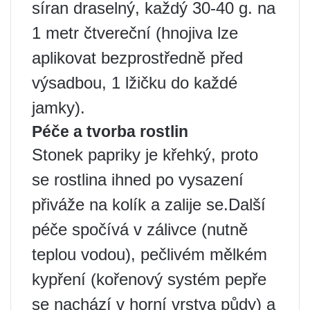
síran draselný, každý 30-40 g. na
1 metr čtvereční (hnojiva lze
aplikovat bezprostředně před
výsadbou, 1 lžičku do každé
jamky).
Péče a tvorba rostlin
Stonek papriky je křehký, proto
se rostlina ihned po vysazení
přiváže na kolík a zalije se.Další
péče spočívá v zálivce (nutně
teplou vodou), pečlivém mělkém
kypření (kořenový systém pepře
se nachází v horní vrstva půdy) a