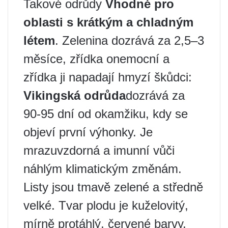
Takové odrůdy
Vhodné pro
oblasti s krátkým a chladným
létem
. Zelenina dozrává za 2,5–3
měsíce, zřídka onemocní a
zřídka ji napadají hmyzí škůdci:
Vikingská odrůda
dozrává za
90-95 dní od okamžiku, kdy se
objeví první výhonky. Je
mrazuvzdorná a imunní vůči
náhlým klimatickým změnám.
Listy jsou tmavě zelené a středně
velké. Tvar plodu je kuželovitý,
mírně protáhlý, červené barvy.