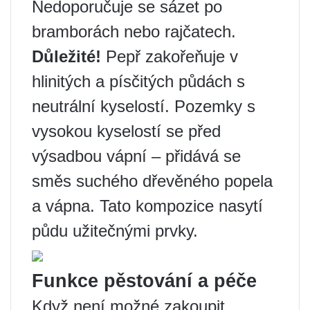
Nedoporučuje se sázet po
bramborách nebo rajčatech.
Důležité!
Pepř zakořeňuje v
hlinitých a písčitých půdách s
neutrální kyselostí. Pozemky s
vysokou kyselostí se před
výsadbou vápní – přidává se
směs suchého dřevěného popela
a vápna. Tato kompozice nasytí
půdu užitečnými prvky.
Funkce pěstování a péče
Když není možné zakoupit