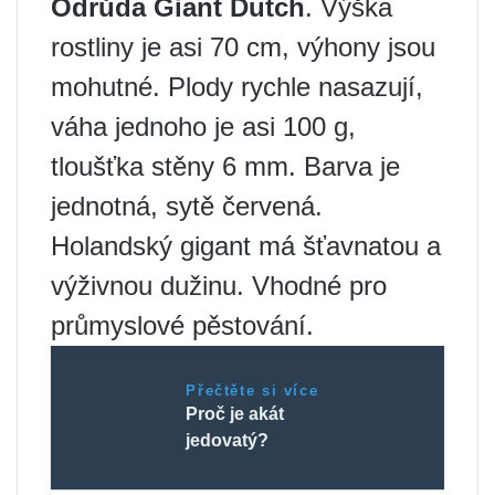
Odrůda Giant Dutch
. Výška
rostliny je asi 70 cm, výhony jsou
mohutné. Plody rychle nasazují,
váha jednoho je asi 100 g,
tloušťka stěny 6 mm. Barva je
jednotná, sytě červená.
Holandský gigant má šťavnatou a
výživnou dužinu. Vhodné pro
průmyslové pěstování.
Přečtěte si více
Proč je akát
jedovatý?