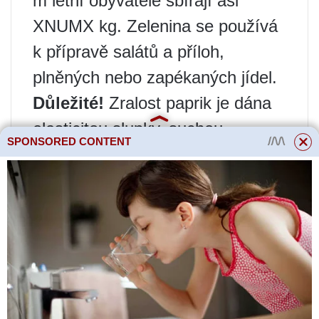
m letní obyvatelé sbírají asi
XNUMX kg. Zelenina se používá
k přípravě salátů a příloh,
plněných nebo zapékaných jídel.
Důležité!
Zralost paprik je dána
elasticitou slupky, suchou
SPONSORED CONTENT
stopkou a jasem barvy. Pro
dlouhodobé skladování se sklizeň
umístí do dřevěných krabic,
navrchu se zakryje novinami a
uloží se do suchého a tmavého
sklepa nebo suterénu. Papriky se
silnými stěnami se tam skladují