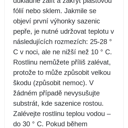
důkladně zalít a zakrýt plastovou
fólií nebo sklem. Jakmile se
objeví první výhonky sazenic
pepře, je nutné udržovat teplotu v
následujících rozmezích: 25-28 °
C v noci, ale ne nižší než 10 ° C.
Rostlinu nemůžete příliš zalévat,
protože to může způsobit velkou
škodu (způsobit nemoc). V
žádném případě nevysušujte
substrát, kde sazenice rostou.
Zalévejte rostlinu teplou vodou –
do 30 ° C. Pokud během