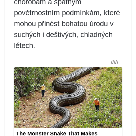
chorobám a špatným
povětrnostním podmínkám, které
mohou přinést bohatou úrodu v
suchých i deštivých, chladných
létech.