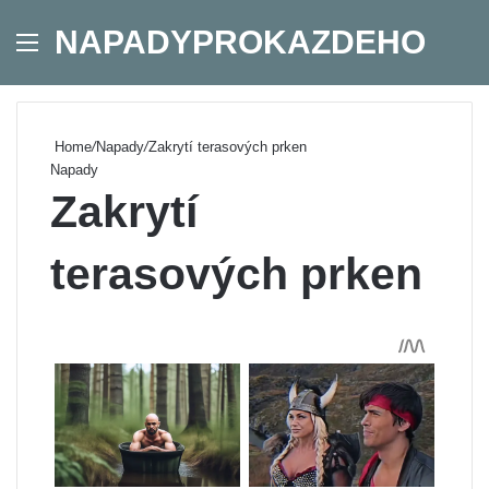
NAPADYPROKAZDEHO
Menu
Se
Home
/
Napady
/
Zakrytí terasových prken
Napady
Zakrytí
terasových prken