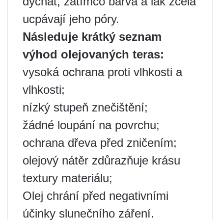
dýchat, zatímco barva a lak zcela
ucpávají jeho póry.
Následuje krátký seznam
výhod olejovaných teras:
vysoká ochrana proti vlhkosti a
vlhkosti;
nízký stupeň znečištění;
žádné loupání na povrchu;
ochrana dřeva před zničením;
olejový nátěr zdůrazňuje krásu
textury materiálu;
Olej chrání před negativními
účinky slunečního záření.