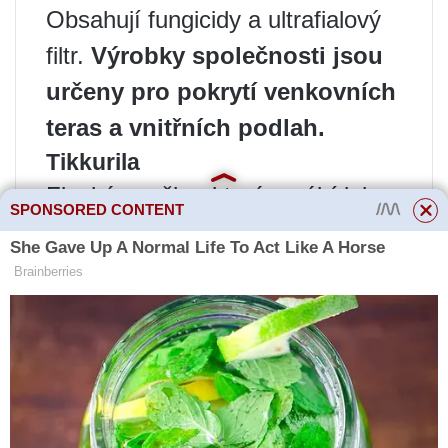
Obsahují fungicidy a ultrafialový
filtr.
Výrobky společnosti jsou
určeny pro pokrytí venkovních
teras a vnitřních podlah.
Tikkurila
Finská značka, která vyrábí laky,
SPONSORED CONTENT
barvy a oleje pro nátěry
dřevěných desek.
Charakteristickým rysem
značky je použití nových
technologií a počítačového
vybavení, díky čemuž jsou
hotové výrobky vysoce kvalitní