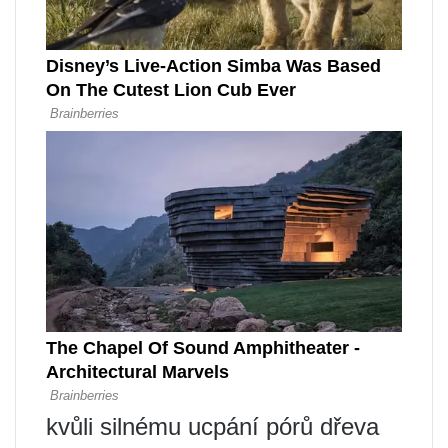
kvůli silnému ucpání pórů dřeva