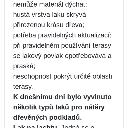
nemůže materiál dýchat;
hustá vrstva laku skrývá
přirozenou krásu dřeva;
potřeba pravidelných aktualizací;
při pravidelném používání terasy
se lakový povlak opotřebovává a
praská;
neschopnost pokrýt určité oblasti
terasy.
K dnešnímu dni bylo vyvinuto
několik typů laků pro nátěry
dřevěných podkladů.
Lak na jachtu.
Jedná se o