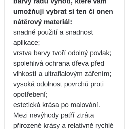
barvy řadu výhod, které vám
umožňují vybrat si ten či onen
nátěrový materiál:
snadné použití a snadnost
aplikace;
vrstva barvy tvoří odolný povlak;
spolehlivá ochrana dřeva před
vlhkostí a ultrafialovým zářením;
vysoká odolnost povrchů proti
opotřebení;
estetická krása po malování.
Mezi nevýhody patří ztráta
přirozené krásy a relativně rychlé