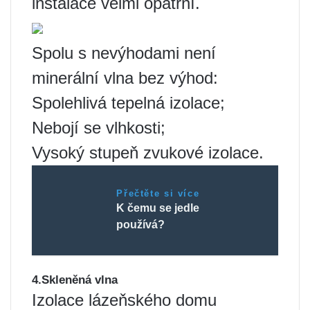
instalace velmi opatrní.
Spolu s nevýhodami není
minerální vlna bez výhod:
Spolehlivá tepelná izolace;
Nebojí se vlhkosti;
Vysoký stupeň zvukové izolace.
Přečtěte si více
K čemu se jedle
používá?
4.Skleněná vlna
Izolace lázeňského domu